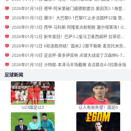
2026年01月14日 德甲-阿米里破门威德默建功 美因茨2-1海登海姆
2026年01月13日 爆冷！大巴黎0-1巴黎FC止步法国杯32强 登贝莱失单刀埃梅里中框
2026年01月13日 西甲-马科斯·阿隆索点射制胜 塞尔塔客场1-0塞维利亚
2026年01月12日 新年首冠！巴萨3-2皇马卫冕西超杯 拉菲尼亚双响维尼修斯一条龙
2026年01月12日 6轮连胜终结！国米2-2那不勒斯 麦克托米奈双响恰20点射孔蒂染红
2026年01月10日 足总杯-奥多伊双响 点球大战诺丁汉森林6-7雷克瑟姆
2026年01月10日 沙特联-本泽马半场戴帽 吉达联合4-0拉斯永恒
足球新闻
U23国足以3
让人有些失望！国足0