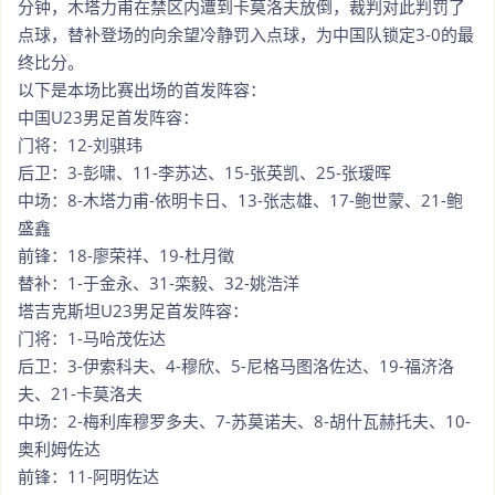
分钟，木塔力甫在禁区内遭到卡莫洛夫放倒，裁判对此判罚了
点球，替补登场的向余望冷静罚入点球，为中国队锁定3-0的最
终比分。
以下是本场比赛出场的首发阵容：
中国U23男足首发阵容：
门将：12-刘骐玮
后卫：3-彭啸、11-李苏达、15-张英凯、25-张瑷晖
中场：8-木塔力甫-依明卡日、13-张志雄、17-鲍世蒙、21-鲍
盛鑫
前锋：18-廖荣祥、19-杜月徵
替补：1-于金永、31-栾毅、32-姚浩洋
塔吉克斯坦U23男足首发阵容：
门将：1-马哈茂佐达
后卫：3-伊索科夫、4-穆欣、5-尼格马图洛佐达、19-福济洛
夫、21-卡莫洛夫
中场：2-梅利库穆罗多夫、7-苏莫诺夫、8-胡什瓦赫托夫、10-
奥利姆佐达
前锋：11-阿明佐达