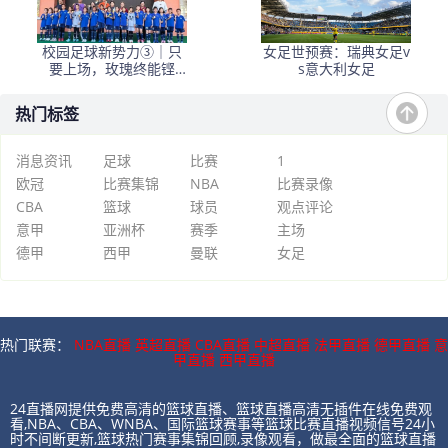
校园足球新势力③｜只
女足世预赛：瑞典女足v
要上场，玫瑰终能铿
s意大利女足
锵！解开同安路小学女
足“五年四冠”的密码
热门标签
消息资讯
足球
比赛
1
欧冠
比赛集锦
NBA
比赛录像
CBA
篮球
球员
观点评论
意甲
亚洲杯
赛季
主场
德甲
西甲
曼联
女足
热门联赛：
NBA直播
英超直播
CBA直播
中超直播
法甲直播
德甲直播
意
甲直播
西甲直播
24直播网提供免费高清的篮球直播、篮球直播高清无插件在线免费观
看,NBA、CBA、WNBA、国际篮球赛事等篮球比赛直播视频信号24小
时不间断更新,篮球热门赛事集锦回顾,录像观看，做最全面的篮球直播