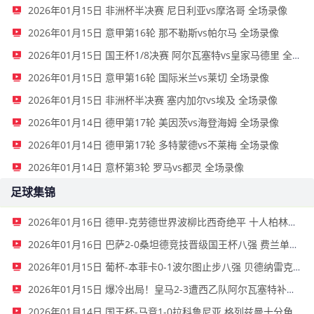
2026年01月15日 非洲杯半决赛 尼日利亚vs摩洛哥 全场录像
2026年01月15日 意甲第16轮 那不勒斯vs帕尔马 全场录像
2026年01月15日 国王杯1/8决赛 阿尔瓦塞特vs皇家马德里 全场录像
2026年01月15日 意甲第16轮 国际米兰vs莱切 全场录像
2026年01月15日 非洲杯半决赛 塞内加尔vs埃及 全场录像
2026年01月14日 德甲第17轮 美因茨vs海登海姆 全场录像
2026年01月14日 德甲第17轮 多特蒙德vs不莱梅 全场录像
2026年01月14日 意杯第3轮 罗马vs都灵 全场录像
足球集锦
2026年01月16日 德甲-克劳德世界波柳比西奇绝平 十人柏林联合1-1奥格斯堡
2026年01月16日 巴萨2-0桑坦德竞技晋级国王杯八强 费兰单刀球破门亚马尔建功
2026年01月15日 葡杯-本菲卡0-1波尔图止步八强 贝德纳雷克制胜帕夫利季斯失良机
2026年01月15日 爆冷出局！皇马2-3遭西乙队阿尔瓦塞特补时绝杀 无缘国王杯8强
2026年01月14日 国王杯-马竞1-0拉科鲁尼亚 格列兹曼十分角任意球破门+远射中横梁