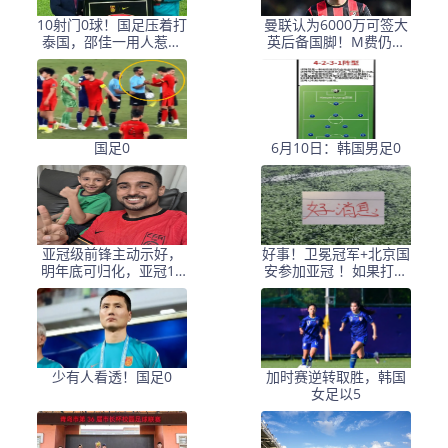
10射门0球！国足压着打
曼联认为6000万可签大
泰国，邵佳一用人惹争
英后备国脚！M费仍更
议，中卫2次低级失误
受青睐，皇马无意竞价
国足0
6月10日：韩国男足0
亚冠级前锋主动示好，
好事！卫冕冠军+北京国
明年底可归化，亚冠12
安参加亚冠 ！如果打的
场造10球
好 也是多条财路
少有人看透！国足0
加时赛逆转取胜，韩国
女足以5