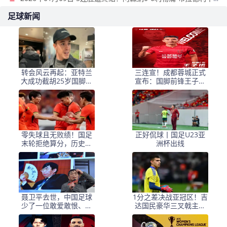
足球新闻
转会风云再起：亚特兰
三连宣！成都蓉城正式
大成功截胡25岁国脚，
宣布：国脚前锋王子铭
罗马快速锁定18岁新星
加盟球队
前锋
零失球且无败绩！国足
正好侃球丨国足U23亚
末轮拒绝算分，历史首
洲杯出线
次进入8强
聂卫平去世，中国足球
1分之差决战亚冠区！吉
少了一位敢爱敢恨、敢
达国民豪华三叉戟主场
说真话的球迷
围剿布赖代，5连杀零封
魔咒延续？