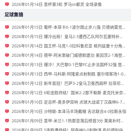
2026年01月14日 意杯第3轮 罗马vs都灵 全场录像
足球集锦
2026年01月15日 葡杯-本菲卡0-1波尔图止步八强 贝德纳雷克制胜帕夫利季斯失良机
2026年01月15日 爆冷出局！皇马2-3遭西乙队阿尔瓦塞特补时绝杀 无缘国王杯8强
2026年01月14日 国王杯-马竞1-0拉科鲁尼亚 格列兹曼十分角任意球破门+远射中横梁
2026年01月14日 德甲-阿米里破门威德默建功 美因茨2-1海登海姆
2026年01月13日 爆冷！大巴黎0-1巴黎FC止步法国杯32强 登贝莱失单刀埃梅里中框
2026年01月13日 西甲-马科斯·阿隆索点射制胜 塞尔塔客场1-0塞维利亚
2026年01月12日 新年首冠！巴萨3-2皇马卫冕西超杯 拉菲尼亚双响维尼修斯一条龙
2026年01月12日 6轮连胜终结！国米2-2那不勒斯 麦克托米奈双响恰20点射孔蒂染红
2026年01月10日 足总杯-奥多伊双响 点球大战诺丁汉森林6-7雷克瑟姆
2026年01月10日 沙特联-本泽马半场戴帽 吉达联合4-0拉斯永恒
2026年01月09日 意甲-米兰1-1热那亚落后榜首3分 莱奥补时绝平普利西奇进球被吹
2026年01月09日 5连胜遭终结！阿森纳0-0利物浦 布拉德利中框+伤退因卡皮耶伤退