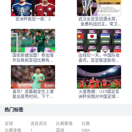
亚洲杯疯狂一夜：2
武汉女足亚冠遇水原，
金惠利战旧主，常卫
魏、外援离队，主场武
体
国安新援加盟！参加海
出线仅一天，中国队收
外拉练和亚冠比赛有困
喜讯，亚足联送助攻，
难，曾在机场被带走
保送4强？
喜讯！武磊敲定在上港
火星数据：U23国足亚
复出首秀时间，下个月
洲杯突围对中国足球的
踢亚冠有望披挂挑大梁
深层影响
热门标签
足球
消息资讯
比赛集锦
比赛
比赛录像
1
篮球
NBA