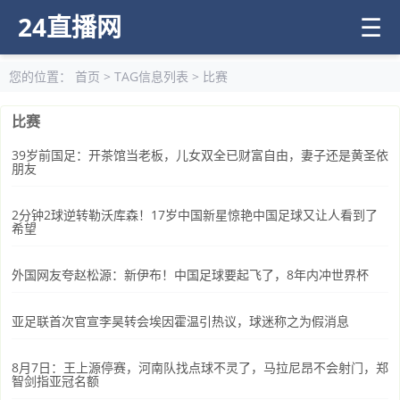
24直播网
☰
您的位置：
首页
> TAG信息列表 > 比赛
比赛
39岁前国足：开茶馆当老板，儿女双全已财富自由，妻子还是黄圣依
朋友
2分钟2球逆转勒沃库森！17岁中国新星惊艳中国足球又让人看到了
希望
外国网友夸赵松源：新伊布！中国足球要起飞了，8年内冲世界杯
亚足联首次官宣李昊转会埃因霍温引热议，球迷称之为假消息
8月7日：王上源停赛，河南队找点球不灵了，马拉尼昂不会射门，郑
智剑指亚冠名额