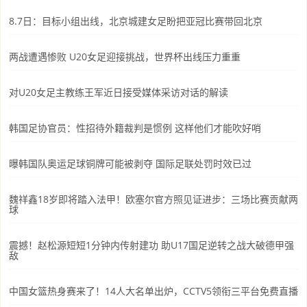
8.7日：目标小组出线，北京城建女足盼把亚冠比赛带回北京
两战遭遇惨败 U20女足迎接挑战，世界杯出线压力重重
对U20女足主教练王军近日接受媒体采访对话的解读
韩国足协官员：性招待外籍裁判是惯例 这样他们才能吹好哨
曝韩国队奥运足球铜牌可能被剥夺 国际足联处罚时效已过
魏祥鑫18岁即将踏入法甲！欧塞尔官方照见证进步：三场比赛贡献两
球
震撼！赵松源短短1分钟内传射建功 助U17国足逆转之战大破德甲强
敌
中国女篮热身赛来了！14人大名单出炉，CCTV5领衔三平台免费直播