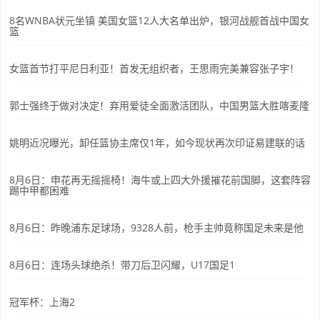
8名WNBA状元坐镇 美国女篮12人大名单出炉，银河战舰首战中国女
篮
女篮首节打平尼日利亚！首发无组织者，王思雨完美兼容张子宇！
郭士强终于做对决定！弃用爱徒全面激活团队，中国男篮大胜喀麦隆
姚明近况曝光，卸任篮协主席仅1年，如今现状再次印证易建联的话
8月6日：申花再无摇摇椅！海牛或上四大外援摧花前国脚，这套阵容
踢中甲都困难
8月6日：昨晚浦东足球场，9328人前，枪手主帅竟称国足未来是他
8月6日：连场头球绝杀！带刀后卫闪耀，U17国足1
冠军杯：上海2