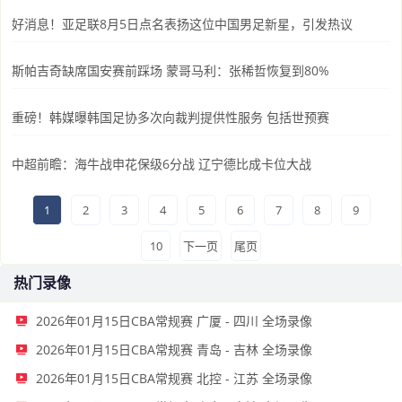
好消息！亚足联8月5日点名表扬这位中国男足新星，引发热议
斯帕吉奇缺席国安赛前踩场 蒙哥马利：张稀哲恢复到80%
重磅！韩媒曝韩国足协多次向裁判提供性服务 包括世预赛
中超前瞻：海牛战申花保级6分战 辽宁德比成卡位大战
1
2
3
4
5
6
7
8
9
10
下一页
尾页
热门录像
2026年01月15日CBA常规赛 广厦 - 四川 全场录像
2026年01月15日CBA常规赛 青岛 - 吉林 全场录像
2026年01月15日CBA常规赛 北控 - 江苏 全场录像