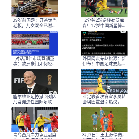
39岁前国足：开茶馆当
2分钟2球逆转勒沃库
老板，儿女双全已财富
森！17岁中国新星惊艳
自由，妻子还是黄圣依
中国足球又让人看到了
朋友
希望
对话拜仁市场营销董
外国网友夸赵松源：新
事：欧洲豪门如何经营
伊布！中国足球要起飞
中国足球市场
了，8年内冲世界杯
塞尔维亚足协撤回对因
亚足联首次官宣李昊转
凡蒂诺连任国际足联主
会埃因霍温引热议，球
席的支持
迷称之为假消息
青岛西海岸力争亚冠席
8月7日：王上源停赛，