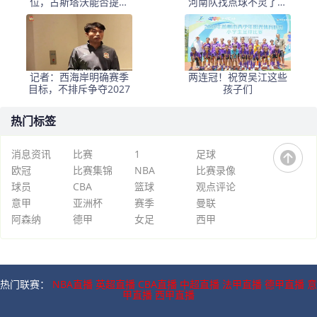
位，古斯塔沃能否提升
河南队找点球不灵了，
表现？
马拉尼昂不会射门，郑
智剑指亚冠名额
记者：西海岸明确赛季
两连冠！祝贺吴江这些
目标，不排斥争夺2027
孩子们
热门标签
消息资讯
比赛
1
足球
欧冠
比赛集锦
NBA
比赛录像
球员
CBA
篮球
观点评论
意甲
亚洲杯
赛季
曼联
阿森纳
德甲
女足
西甲
热门联赛：
NBA直播
英超直播
CBA直播
中超直播
法甲直播
德甲直播
意
甲直播
西甲直播