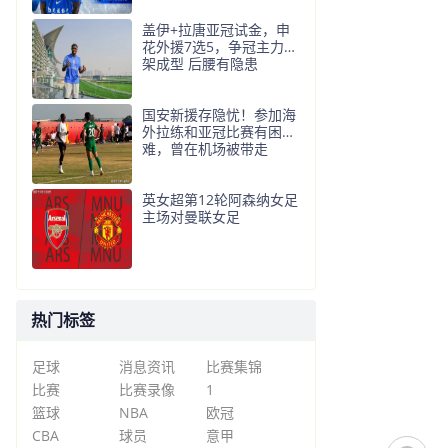
盖伊+拉唐亚冠试金，申
花外援7选5，争冠主力框
架成型 后腰有隐患
国安新援存隐忧！参加海
外拉练和亚冠比赛有困
难，曾在机场被带走
英女超第12轮阿森纳女足
主场对曼联女足
热门标签
足球
消息资讯
比赛集锦
比赛
比赛录像
1
篮球
NBA
欧冠
CBA
球员
意甲