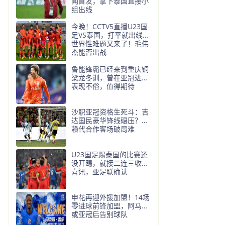
闻首发，拿下泰国直接小
组出线
今晚！CCTV5直播U23国
足VS泰国，打平就出线的
世界性难题又来了！毛伟
杰能否出战
鲁能锋霸已经来到重庆铜
梁龙冬训，曾在亚冠进球
表现不俗，值得期待
沙职亚冠资格生死斗：吉
达国民豪华锋线碾压？布
赖代合作客场破局难
U23国足踢泰国的比赛还
没开踢，就接二连三收到
喜讯，亚足联确认
申花再迎外援加盟！14场
零进球前锋加盟，阿马杜
或亚冠后告别球队