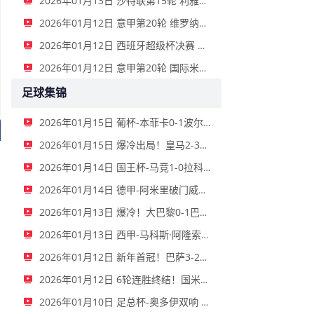
2026年01月13日 沙特联第15轮 利雅得新月vs利雅得胜利 全场录像
2026年01月12日 意甲第20轮 维罗纳vs拉齐奥 全场录像
2026年01月12日 西班牙超级杯决赛 巴塞罗那vs皇家马德里 全场录像
2026年01月12日 意甲第20轮 国际米兰vs那不勒斯 全场录像
足球集锦
2026年01月15日 葡杯-本菲卡0-1波尔图止步八强 贝德纳雷克制胜帕夫利季斯失良机
2026年01月15日 爆冷出局！皇马2-3遭西乙队阿尔瓦塞特补时绝杀 无缘国王杯8强
2026年01月14日 国王杯-马竞1-0拉科鲁尼亚 格列兹曼十分角任意球破门+远射中横梁
2026年01月14日 德甲-阿米里破门威德默建功 美因茨2-1海登海姆
2026年01月13日 爆冷！大巴黎0-1巴黎FC止步法国杯32强 登贝莱失单刀埃梅里中框
2026年01月13日 西甲-马科斯·阿隆索点射制胜 塞尔塔客场1-0塞维利亚
2026年01月12日 新年首冠！巴萨3-2皇马卫冕西超杯 拉菲尼亚双响维尼修斯一条龙
2026年01月12日 6轮连胜终结！国米2-2那不勒斯 麦克托米奈双响恰20点射孔蒂染红
2026年01月10日 足总杯-奥多伊双响 点球大战诺丁汉森林6-7雷克瑟姆