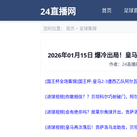
24直播网
首页
足球
您的位置：
首页
>
足球集锦
2026年01月15日 爆冷出局！
作者：24直播网
[国王杯全场集锦]国王杯-皇马2-3遭西乙队阿尔
[进球视频]你敢相信？？贝坦科尔巧射破门，阿尔
[进球视频]会有绝杀吗？居莱尔角球开出，贡萨
[进球视频]皇马再次落后！贡萨洛乌龙助攻，贝