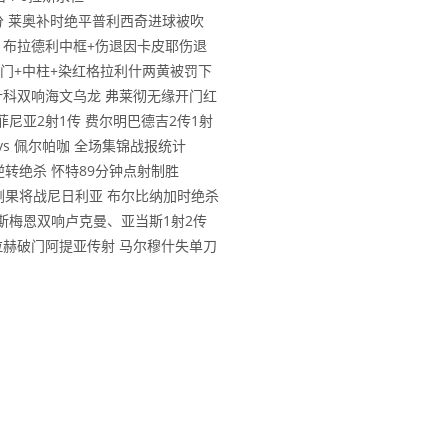
首3分 莱奥补时绝平普利西奇进球被吹
物浦 布拉德利中框+伤退因卡皮耶伤退
基恩破门+中柱+染红格拉利什两黄被罚下
 舍什科双响海文乌龙 弗莱彻无缘开门红
拉菲尼亚2射1传 费尔明巴德吉2传1射
 vs 佩尔帕咖 全场集锦战报统计
林逆转绝杀 怀特89分钟点射制胜
民主刚果将战尼日利亚 布尔比纳加时绝杀
 奥斯梅恩双响卢克曼、亚当斯1射2传
 萨拉赫破门阿提亚传射 马尔穆什失单刀