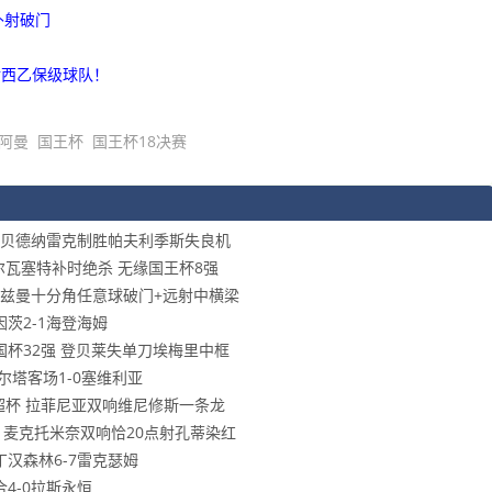
补射破门
后西乙保级球队！
阿曼
国王杯
国王杯18决赛
八强 贝德纳雷克制胜帕夫利季斯失良机
阿尔瓦塞特补时绝杀 无缘国王杯8强
 格列兹曼十分角任意球破门+远射中横梁
因茨2-1海登海姆
步法国杯32强 登贝莱失单刀埃梅里中框
塞尔塔客场1-0塞维利亚
冕西超杯 拉菲尼亚双响维尼修斯一条龙
勒斯 麦克托米奈双响恰20点射孔蒂染红
诺丁汉森林6-7雷克瑟姆
合4-0拉斯永恒