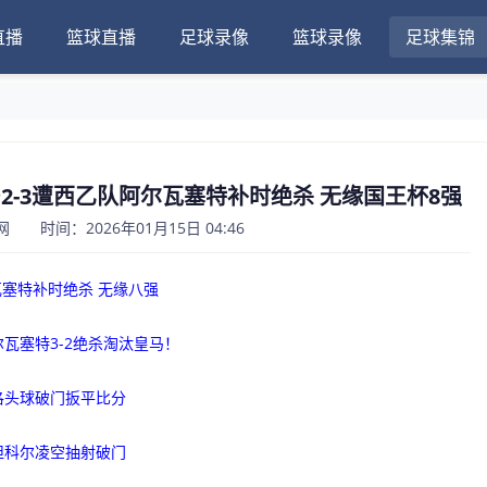
直播
篮球直播
足球录像
篮球录像
足球集锦
皇马2-3遭西乙队阿尔瓦塞特补时绝杀 无缘国王杯8强
 时间：2026年01月15日 04:46
瓦塞特补时绝杀 无缘八强
瓦塞特3-2绝杀淘汰皇马！
洛头球破门扳平比分
坦科尔凌空抽射破门