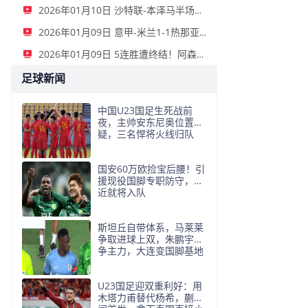
2026年01月10日 沙特联-本泽马半场戴帽 吉达联合4-0拉斯永恒
2026年01月09日 意甲-米兰1-1热那亚落后榜首3分 莱奥补时绝平普利西奇进球被吹
2026年01月09日 5连胜遭终结！阿森纳0-0利物浦 布拉德利中框+伤退因卡皮耶伤退
足球新闻
中国U23国足生死战前
夜，主帅安东尼奥位置悬
疑，三名悍将火线归队
国安60万欧捡宝后腰！引
援现役国脚专职防守，最
近就将入队
斯坦丘自带体系，马莱莱
争取进球上双，朱鹏宇竞
争主力，大连变国脚基地
U23国足迎双重利好：用
木塔力甫替代杨希，蒯纪