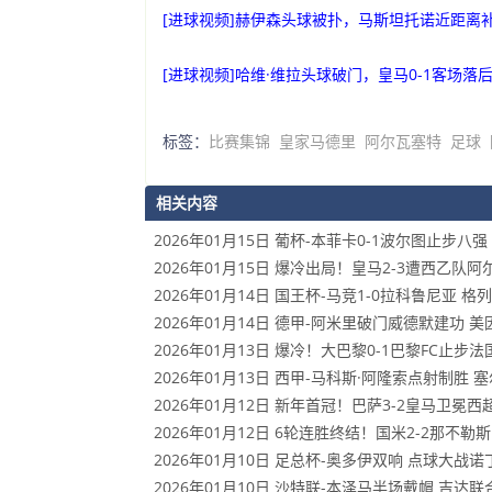
[进球视频]赫伊森头球被扑，马斯坦托诺近距离
[进球视频]哈维·维拉头球破门，皇马0-1客场落
标签：
比赛集锦
皇家马德里
阿尔瓦塞特
足球
相关内容
2026年01月15日 葡杯-本菲卡0-1波尔图止步
2026年01月15日 爆冷出局！皇马2-3遭西乙队
2026年01月14日 国王杯-马竞1-0拉科鲁尼亚
2026年01月14日 德甲-阿米里破门威德默建功 美
2026年01月13日 爆冷！大巴黎0-1巴黎FC止
2026年01月13日 西甲-马科斯·阿隆索点射制胜 
2026年01月12日 新年首冠！巴萨3-2皇马卫
2026年01月12日 6轮连胜终结！国米2-2那不
2026年01月10日 足总杯-奥多伊双响 点球大战
2026年01月10日 沙特联-本泽马半场戴帽 吉达联