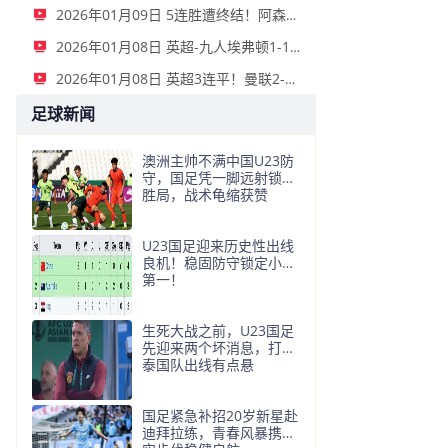
2026年01月09日 5连胜遭终结！阿森纳0-0利物浦 布拉德利中框+伤退因卡皮耶伤退
2026年01月08日 英超-九人埃弗顿1-1狼队 基恩破门+中柱+染红格拉利什两黄被罚下
2026年01月08日 英超3连平！曼联2-2伯恩利 舍什科双响海文乌龙 弗莱彻无缘开门红
足球新闻
澳洲主帅不满中国U23防
守，国足凭一脚远射锁定
胜局，战术龟缩获赞
U23国足迎来历史性出线
良机！稳固防守锁定小组
第一！
生死大战之前，U23国足
先迎来两个坏消息，打平
泰国队出线有点悬
国足紧急补招20岁新星赴
迪拜拉练，青春风暴携务