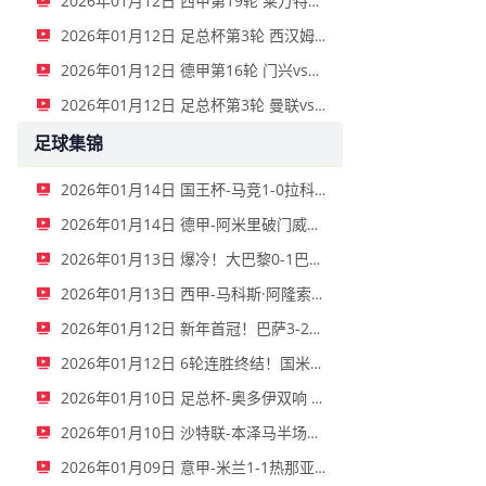
2026年01月12日 西甲第19轮 莱万特vs西班牙人 全场录像
2026年01月12日 足总杯第3轮 西汉姆联vs女王公园巡游者 全场录像
2026年01月12日 德甲第16轮 门兴vs奥格斯堡 全场录像
2026年01月12日 足总杯第3轮 曼联vs布莱顿 全场录像
足球集锦
2026年01月14日 国王杯-马竞1-0拉科鲁尼亚 格列兹曼十分角任意球破门+远射中横梁
2026年01月14日 德甲-阿米里破门威德默建功 美因茨2-1海登海姆
2026年01月13日 爆冷！大巴黎0-1巴黎FC止步法国杯32强 登贝莱失单刀埃梅里中框
2026年01月13日 西甲-马科斯·阿隆索点射制胜 塞尔塔客场1-0塞维利亚
2026年01月12日 新年首冠！巴萨3-2皇马卫冕西超杯 拉菲尼亚双响维尼修斯一条龙
2026年01月12日 6轮连胜终结！国米2-2那不勒斯 麦克托米奈双响恰20点射孔蒂染红
2026年01月10日 足总杯-奥多伊双响 点球大战诺丁汉森林6-7雷克瑟姆
2026年01月10日 沙特联-本泽马半场戴帽 吉达联合4-0拉斯永恒
2026年01月09日 意甲-米兰1-1热那亚落后榜首3分 莱奥补时绝平普利西奇进球被吹