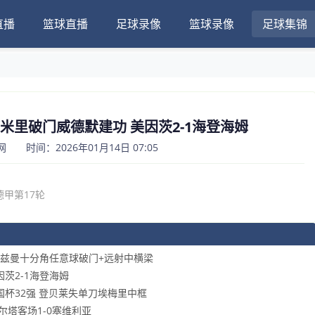
直播
篮球直播
足球录像
篮球录像
足球集锦
甲-阿米里破门威德默建功 美因茨2-1海登海姆
 时间：2026年01月14日 07:05
德甲第17轮
 格列兹曼十分角任意球破门+远射中横梁
因茨2-1海登海姆
步法国杯32强 登贝莱失单刀埃梅里中框
塞尔塔客场1-0塞维利亚