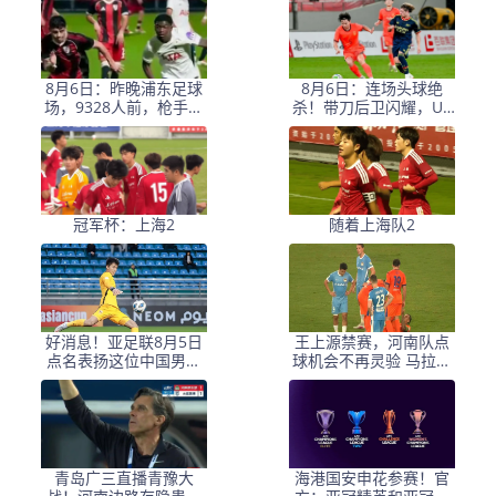
超救火？
踢中甲都困难
8月6日：昨晚浦东足球
8月6日：连场头球绝
场，9328人前，枪手主
杀！带刀后卫闪耀，U1
帅竟称国足未来是他
7国足1
冠军杯：上海2
随着上海队2
好消息！亚足联8月5日
王上源禁赛，河南队点
点名表扬这位中国男足
球机会不再灵验 马拉尼
新星，引发热议
昂射门不佳 郑智目标亚
冠资格
青岛广三直播青豫大
海港国安申花参赛！官