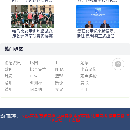
战！河南边路存隐患，
方：亚冠精英和亚冠二
古斯塔沃等喂饼，西海
抽签仪式8月18日进行
岸剑指亚冠
哈马比女足训练备战女
曼联女足迎来新篇章：
足欧洲冠军联赛资格赛
伊娃·奥利德正式出任主
帅，目标2028年
热门标签
消息资讯
比赛
1
足球
欧冠
比赛集锦
NBA
比赛录像
球员
CBA
篮球
观点评论
意甲
亚洲杯
赛季
曼联
德甲
阿森纳
女足
西甲
热门联赛：
NBA直播
英超直播
CBA直播
中超直播
法甲直播
德甲直播
意
甲直播
西甲直播