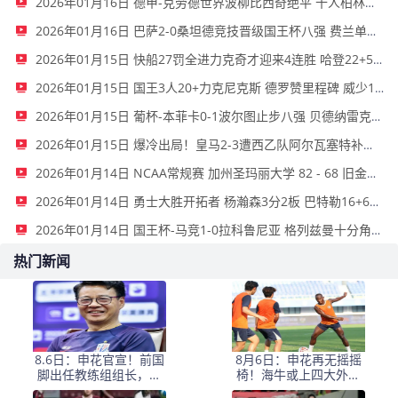
2026年01月16日 德甲-克劳德世界波柳比西奇绝平 十人柏林联合1-1奥格斯堡
2026年01月16日 巴萨2-0桑坦德竞技晋级国王杯八强 费兰单刀球破门亚马尔建功
2026年01月15日 快船27罚全进力克奇才迎来4连胜 哈登22+5+8 伦纳德33分4断
2026年01月15日 国王3人20+力克尼克斯 德罗赞里程碑 威少11助 布伦森伤退
2026年01月15日 葡杯-本菲卡0-1波尔图止步八强 贝德纳雷克制胜帕夫利季斯失良机
2026年01月15日 爆冷出局！皇马2-3遭西乙队阿尔瓦塞特补时绝杀 无缘国王杯8强
2026年01月14日 NCAA常规赛 加州圣玛丽大学 82 - 68 旧金山大学 全场集锦
2026年01月14日 勇士大胜开拓者 杨瀚森3分2板 巴特勒16+6+5 库里9中2送11助
2026年01月14日 国王杯-马竞1-0拉科鲁尼亚 格列兹曼十分角任意球破门+远射中横梁
热门新闻
8.6日：申花官宣！前国
8月6日：申花再无摇摇
脚出任教练组组长，新
椅！海牛或上四大外援
帅四大候选浮出，于汉
摧花前国脚，这套阵容