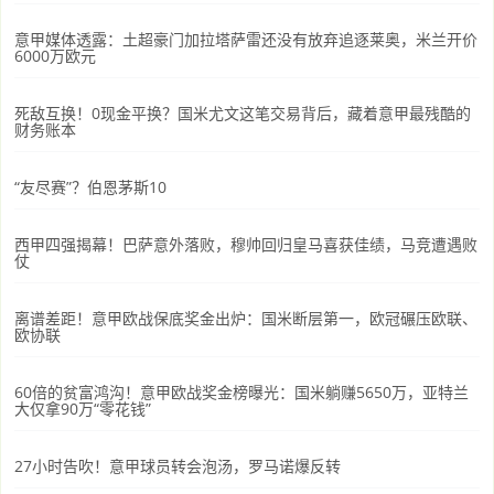
意甲媒体透露：土超豪门加拉塔萨雷还没有放弃追逐莱奥，米兰开价
6000万欧元
死敌互换！0现金平换？国米尤文这笔交易背后，藏着意甲最残酷的
财务账本
“友尽赛”？伯恩茅斯10
西甲四强揭幕！巴萨意外落败，穆帅回归皇马喜获佳绩，马竞遭遇败
仗
离谱差距！意甲欧战保底奖金出炉：国米断层第一，欧冠碾压欧联、
欧协联
60倍的贫富鸿沟！意甲欧战奖金榜曝光：国米躺赚5650万，亚特兰
大仅拿90万“零花钱”
27小时告吹！意甲球员转会泡汤，罗马诺爆反转