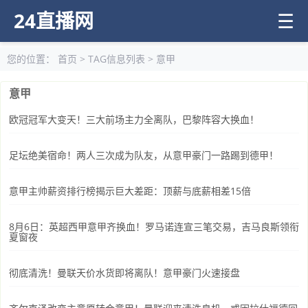
24直播网
☰
您的位置：
首页
> TAG信息列表 > 意甲
意甲
欧冠冠军大变天！三大前场主力全离队，巴黎阵容大换血！
足坛绝美宿命！两人三次成为队友，从意甲豪门一路踢到德甲！
意甲主帅薪资排行榜揭示巨大差距：顶薪与底薪相差15倍
8月6日：英超西甲意甲齐换血！罗马诺连宣三笔交易，吉马良斯领衔
夏窗夜
彻底清洗！曼联天价水货即将离队！意甲豪门火速接盘