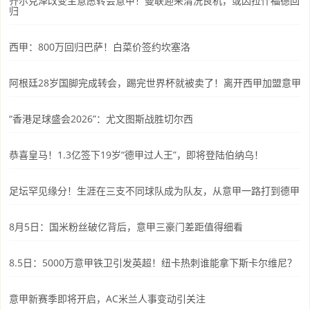
齐尔克泽改变主意愿转会意甲！曼联迎来清洗良机，或因拉什福德回
归
西甲：800万回归巴萨！白菜价签约坎塞洛
阿根廷28岁国脚完成转会，踢完世界杯就被卖了！离开西甲加盟意甲
“香港足球盛会2026”：尤文图斯战胜切尔西
恭喜皇马！1.3亿签下19岁“德甲过人王”，即将登陆伯纳乌！
足坛罕见缘分！生涯在三支不同球队成为队友，从意甲一路打到德甲
8月5日：国米粉丝破亿背后，意甲三豪门差距值得细看
8.5日：5000万意甲铁卫引发英超！纽卡热刺谁能拿下斯卡尔维尼？
意甲新赛季即将开启，AC米兰人事变动引关注