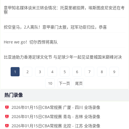
意甲知名媒体谈米兰转会情况：托莫里被挂牌，埃斯图皮尼安还在考
察
挖空皇马，2人离队！意甲豪门太狠，冠军功臣归位，恭喜
Here we go！切尔西悍将离队
比亚迪助力香港足球文化节 与足球少年一起见证曼城国米巅峰对决
1
2
3
4
5
6
7
8
9
10
下一页
尾页
热门录像
2026年01月15日CBA常规赛 广厦 - 四川 全场录像
2026年01月15日CBA常规赛 青岛 - 吉林 全场录像
2026年01月15日CBA常规赛 北控 - 江苏 全场录像