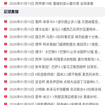
2026年01月13日 西甲第19轮 塞维利亚vs塞尔塔 全场录像
足球集锦
2026年01月15日 葡杯-本菲卡0-1波尔图止步八强 贝德纳雷克制胜帕夫利季斯失良机
2026年01月15日 爆冷出局！皇马2-3遭西乙队阿尔瓦塞特补时绝杀 无缘国王杯8强
2026年01月14日 国王杯-马竞1-0拉科鲁尼亚 格列兹曼十分角任意球破门+远射中横梁
2026年01月14日 德甲-阿米里破门威德默建功 美因茨2-1海登海姆
2026年01月13日 爆冷！大巴黎0-1巴黎FC止步法国杯32强 登贝莱失单刀埃梅里中框
2026年01月13日 西甲-马科斯·阿隆索点射制胜 塞尔塔客场1-0塞维利亚
2026年01月12日 新年首冠！巴萨3-2皇马卫冕西超杯 拉菲尼亚双响维尼修斯一条龙
2026年01月12日 6轮连胜终结！国米2-2那不勒斯 麦克托米奈双响恰20点射孔蒂染红
2026年01月10日 足总杯-奥多伊双响 点球大战诺丁汉森林6-7雷克瑟姆
2026年01月10日 沙特联-本泽马半场戴帽 吉达联合4-0拉斯永恒
2026年01月09日 意甲-米兰1-1热那亚落后榜首3分 莱奥补时绝平普利西奇进球被吹
2026年01月09日 5连胜遭终结！阿森纳0-0利物浦 布拉德利中框+伤退因卡皮耶伤退