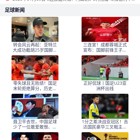
足球新闻
转会风云再起：亚特兰
三连宣！成都蓉城正式
大成功截胡25岁国脚，
宣布：国脚前锋王子铭
罗马快速锁定18岁新星
加盟球队
前锋
零失球且无败绩！国足
正好侃球丨国足U23亚
末轮拒绝算分，历史首
洲杯出线
次进入8强
聂卫平去世，中国足球
1分之差决战亚冠区！吉
少了一位敢爱敢恨、敢
达国民豪华三叉戟主场
说真话的球迷
围剿布赖代，5连杀零封
魔咒延续？