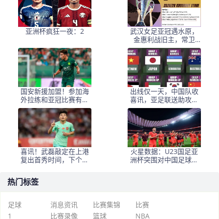
亚洲杯疯狂一夜：2
武汉女足亚冠遇水原，
金惠利战旧主，常卫
魏、外援离队，主场武
体
国安新援加盟！参加海
出线仅一天，中国队收
外拉练和亚冠比赛有困
喜讯，亚足联送助攻，
难，曾在机场被带走
保送4强？
喜讯！武磊敲定在上港
火星数据：U23国足亚
复出首秀时间，下个月
洲杯突围对中国足球的
踢亚冠有望披挂挑大梁
深层影响
热门标签
足球
消息资讯
比赛集锦
比赛
1
比赛录像
篮球
NBA