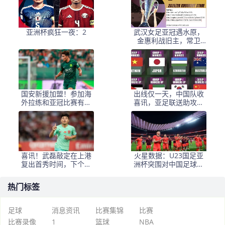
亚洲杯疯狂一夜：2
武汉女足亚冠遇水原，
金惠利战旧主，常卫
魏、外援离队，主场武
体
国安新援加盟！参加海
出线仅一天，中国队收
外拉练和亚冠比赛有困
喜讯，亚足联送助攻，
难，曾在机场被带走
保送4强？
喜讯！武磊敲定在上港
火星数据：U23国足亚
复出首秀时间，下个月
洲杯突围对中国足球的
踢亚冠有望披挂挑大梁
深层影响
热门标签
足球
消息资讯
比赛集锦
比赛
比赛录像
1
篮球
NBA