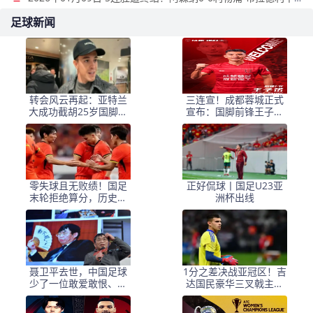
足球新闻
转会风云再起：亚特兰
三连宣！成都蓉城正式
大成功截胡25岁国脚，
宣布：国脚前锋王子铭
罗马快速锁定18岁新星
加盟球队
前锋
零失球且无败绩！国足
正好侃球丨国足U23亚
末轮拒绝算分，历史首
洲杯出线
次进入8强
聂卫平去世，中国足球
1分之差决战亚冠区！吉
少了一位敢爱敢恨、敢
达国民豪华三叉戟主场
说真话的球迷
围剿布赖代，5连杀零封
魔咒延续？