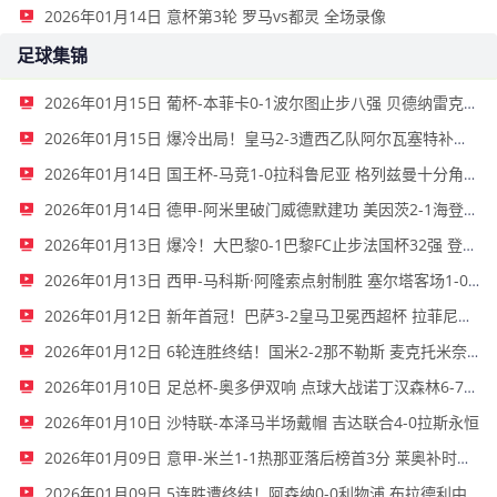
2026年01月14日 意杯第3轮 罗马vs都灵 全场录像
足球集锦
2026年01月15日 葡杯-本菲卡0-1波尔图止步八强 贝德纳雷克制胜帕夫利季斯失良机
2026年01月15日 爆冷出局！皇马2-3遭西乙队阿尔瓦塞特补时绝杀 无缘国王杯8强
2026年01月14日 国王杯-马竞1-0拉科鲁尼亚 格列兹曼十分角任意球破门+远射中横梁
2026年01月14日 德甲-阿米里破门威德默建功 美因茨2-1海登海姆
2026年01月13日 爆冷！大巴黎0-1巴黎FC止步法国杯32强 登贝莱失单刀埃梅里中框
2026年01月13日 西甲-马科斯·阿隆索点射制胜 塞尔塔客场1-0塞维利亚
2026年01月12日 新年首冠！巴萨3-2皇马卫冕西超杯 拉菲尼亚双响维尼修斯一条龙
2026年01月12日 6轮连胜终结！国米2-2那不勒斯 麦克托米奈双响恰20点射孔蒂染红
2026年01月10日 足总杯-奥多伊双响 点球大战诺丁汉森林6-7雷克瑟姆
2026年01月10日 沙特联-本泽马半场戴帽 吉达联合4-0拉斯永恒
2026年01月09日 意甲-米兰1-1热那亚落后榜首3分 莱奥补时绝平普利西奇进球被吹
2026年01月09日 5连胜遭终结！阿森纳0-0利物浦 布拉德利中框+伤退因卡皮耶伤退