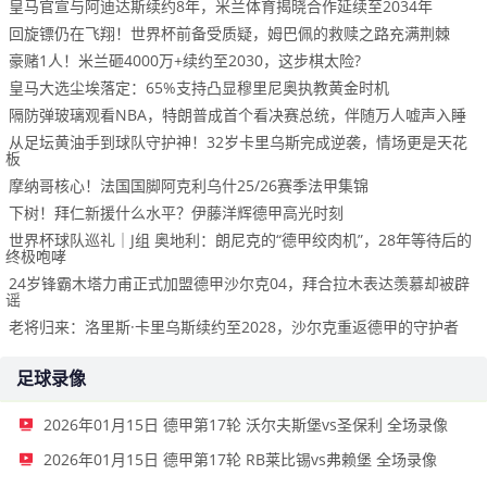
皇马官宣与阿迪达斯续约8年，米兰体育揭晓合作延续至2034年
回旋镖仍在飞翔！世界杯前备受质疑，姆巴佩的救赎之路充满荆棘
豪赌1人！米兰砸4000万+续约至2030，这步棋太险?
皇马大选尘埃落定：65%支持凸显穆里尼奥执教黄金时机
隔防弹玻璃观看NBA，特朗普成首个看决赛总统，伴随万人嘘声入睡
从足坛黄油手到球队守护神！32岁卡里乌斯完成逆袭，情场更是天花
板
摩纳哥核心！法国国脚阿克利乌什25/26赛季法甲集锦
下树！拜仁新援什么水平？伊藤洋辉德甲高光时刻
世界杯球队巡礼｜J组 奥地利：朗尼克的“德甲绞肉机”，28年等待后的
终极咆哮
24岁锋霸木塔力甫正式加盟德甲沙尔克04，拜合拉木表达羡慕却被辟
谣
老将归来：洛里斯·卡里乌斯续约至2028，沙尔克重返德甲的守护者
足球录像
2026年01月15日 德甲第17轮 沃尔夫斯堡vs圣保利 全场录像
2026年01月15日 德甲第17轮 RB莱比锡vs弗赖堡 全场录像