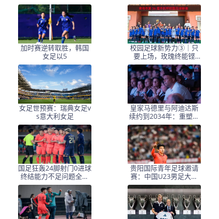
好 也是多条财路
加时赛逆转取胜，韩国
校园足球新势力③｜只
女足以5
要上场，玫瑰终能铿
锵！解开同安路小学女
足“五年四冠”的密码
女足世预赛：瑞典女足v
皇家马德里与阿迪达斯
s意大利女足
续约到2034年：重塑俱
乐部商业与文化命运的
八年合同
国足狂轰24脚射门0进球
贵阳国际青年足球邀请
终结能力不足问题全面
赛：中国U23男足大胜
爆发
塔吉克斯坦U23男足