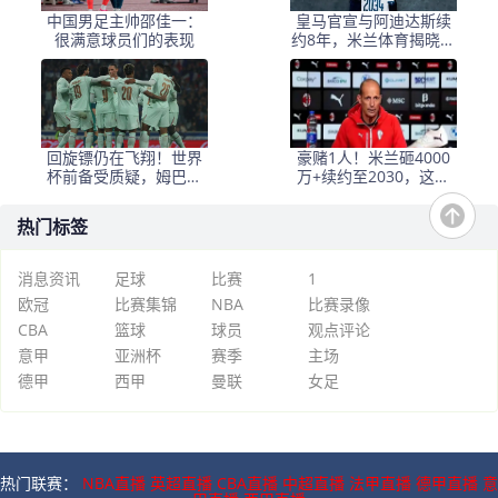
中国男足主帅邵佳一：
皇马官宣与阿迪达斯续
很满意球员们的表现
约8年，米兰体育揭晓合
作延续至2034年
回旋镖仍在飞翔！世界
豪赌1人！米兰砸4000
杯前备受质疑，姆巴佩
万+续约至2030，这步
的救赎之路充满荆棘
棋太险?
热门标签
消息资讯
足球
比赛
1
欧冠
比赛集锦
NBA
比赛录像
CBA
篮球
球员
观点评论
意甲
亚洲杯
赛季
主场
德甲
西甲
曼联
女足
热门联赛：
NBA直播
英超直播
CBA直播
中超直播
法甲直播
德甲直播
意