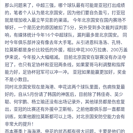
那么问题来了，中超三强，哪个球队最有可能是亚冠打出成绩
的，笔者个人认为是北京国安，因为他们要自负盈亏，打亚冠
就是增加收入最立竿见影的渠道。 今年北京国安在国内赛场不
够好，一个是历史的原因被扣了5分，另外受到多次裁判误判影
响，有媒体统计今年16个中超球队，漏判最多是北京国安。 同
时今年俱乐部并没有像去年大手笔。从引进恩科洛洛、孔特、
拉莫斯都是身价比较低的外援，相比申花300万拉唐、200万盖
伊来说，今年投入大幅缩减。 目前北京国安在联赛没有办法夺
冠了，也只有足协杯和亚冠两条线，如果蒙哥马利调整和指挥
能力好，足协杯冠军可以冲一冲。 亚冠如果能赢更加好，奖金
不是小数目。
同时北京国安现在是海港、申花这两个球队里面，伤病恢复最
好的，自从5月份请了韩国的神医后，目前除了韩佳奇、吴少
聪、何宇鹏、杨立瑜还没有出场记录外，其他球员都是伤愈复
出，亚冠的比赛还有外援中卫斯帕，之前他跟俱乐部一直都是
训练，如果他跟拉莫斯都可以上场，对北京国安防空能力会有
非常大的提升！
而本赛季上海海港、申花的状态都有很大问题，主要是他们的