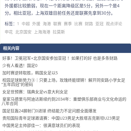
外援都比较脆弱，现在一个距离降级区是5分，另外一个是4
分。相比亚冠，上海双雄目前任务还是联赛先拿到30分。
标签：
1
中超
外援
海港
联赛
赛季
比赛
财路
亚冠
观点评论
申花
北京国安
上海海港
拉莫斯
相关内容
好事！卫冕冠军+北京国安参加亚冠 ！如果打的好 也是多条财路
少有人看透！国足0
加时赛逆转取胜，韩国女足以5
校园足球新势力③｜只要上场，玫瑰终能铿锵！解开同安路小学女足
“五年四冠”的密码
女足世预赛：瑞典女足vs意大利女足
皇家马德里与阿迪达斯续约到2034年：重塑俱乐部商业与文化命运的
八年合同
国足狂轰24脚射门0进球 终结能力不足问题全面爆发
贵阳国际青年足球邀请赛：中国U23男足大胜塔吉克斯坦U23男足
中国男足主帅邵佳一：很满意球员们的表现