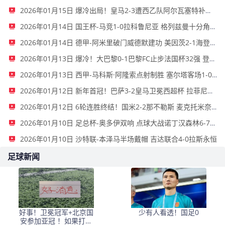
2026年01月15日 爆冷出局！皇马2-3遭西乙队阿尔瓦塞特补时绝杀 无缘国王杯8强
2026年01月14日 国王杯-马竞1-0拉科鲁尼亚 格列兹曼十分角任意球破门+远射中横梁
2026年01月14日 德甲-阿米里破门威德默建功 美因茨2-1海登海姆
2026年01月13日 爆冷！大巴黎0-1巴黎FC止步法国杯32强 登贝莱失单刀埃梅里中框
2026年01月13日 西甲-马科斯·阿隆索点射制胜 塞尔塔客场1-0塞维利亚
2026年01月12日 新年首冠！巴萨3-2皇马卫冕西超杯 拉菲尼亚双响维尼修斯一条龙
2026年01月12日 6轮连胜终结！国米2-2那不勒斯 麦克托米奈双响恰20点射孔蒂染红
2026年01月10日 足总杯-奥多伊双响 点球大战诺丁汉森林6-7雷克瑟姆
2026年01月10日 沙特联-本泽马半场戴帽 吉达联合4-0拉斯永恒
足球新闻
好事！卫冕冠军+北京国
少有人看透！国足0
安参加亚冠 ！如果打的