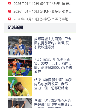
2026年01月12日 6轮连胜终结！国米2-2那不勒斯 麦克托米奈双响恰20点射孔蒂染红
2026年01月10日 足总杯-奥多伊双响 点球大战诺丁汉森林6-7雷克瑟姆
2026年01月10日 沙特联-本泽马半场戴帽 吉达联合4-0拉斯永恒
足球新闻
成都蓉城主力国脚中卫金
敃友提前解约，加盟J联赛
引发球迷意外
7日：官宣，申花签下新
援，33岁，后卫，前国
脚，高准翼2000万报价被
放弃
结束16年国脚生涯？34岁
内马尔崩溃发声：我尽了
全力！但一切都已结束
喜讯！U17国足核心入选
塞超豪门U19季前集训24