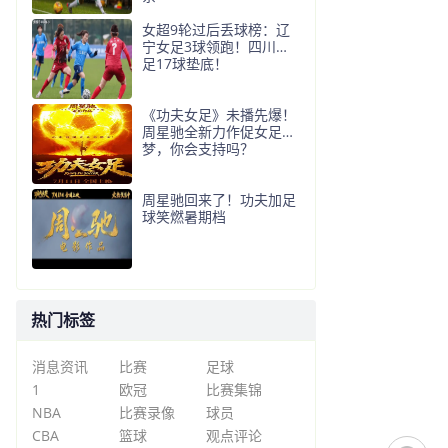
女超9轮过后丢球榜：辽
宁女足3球领跑！四川女
足17球垫底！
《功夫女足》未播先爆！
周星驰全新力作促女足追
梦，你会支持吗？
周星驰回来了！功夫加足
球笑燃暑期档
热门标签
消息资讯
比赛
足球
1
欧冠
比赛集锦
NBA
比赛录像
球员
CBA
篮球
观点评论