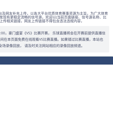
台及网友补充上传，以各大平台优质体育赛事资源为主旨，为广大体育
发现有更稳定流畅的信号源，欢迎以(当前页面链接、信号源名称、比
式上传相关链接，网友上传链接不得包含违法违规内容，
0:00:00，豪门盛宴《VS》比赛开赛， 乐球直播将会在开赛前提供直播信
时间在本页面免费在线观看VS比赛直播。如果错过比赛直播，本站也
全场录像回放， 请及时关注网站相应的录像回放频道。