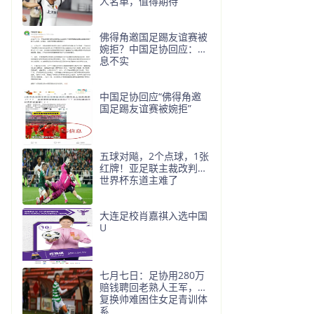
人名单，值得期待
佛得角邀国足踢友谊赛被
婉拒？中国足协回应：消
息不实
中国足协回应“佛得角邀
国足踢友谊赛被婉拒”
五球对飚，2个点球，1张
红牌！亚足联主裁改判，
世界杯东道主难了
大连足校肖嘉祺入选中国
U
七月七日：足协用280万
赔钱聘回老熟人王军，反
复换帅难困住女足青训体
系