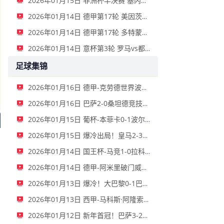
2026年01月15日 非洲杯半决赛 塞内加尔vs埃及 全场录像
2026年01月14日 德甲第17轮 美因茨vs海登海姆 全场录像
2026年01月14日 德甲第17轮 多特蒙德vs不莱梅 全场录像
2026年01月14日 意杯第3轮 罗马vs都灵 全场录像
足球集锦
2026年01月16日 德甲-克劳德世界波柳比西奇绝平 十人柏林联合1-1奥格斯堡
2026年01月16日 巴萨2-0桑坦德竞技晋级国王杯八强 费兰单刀球破门亚马尔建功
2026年01月15日 葡杯-本菲卡0-1波尔图止步八强 贝德纳雷克制胜帕夫利季斯失良机
2026年01月15日 爆冷出局！皇马2-3遭西乙队阿尔瓦塞特补时绝杀 无缘国王杯8强
2026年01月14日 国王杯-马竞1-0拉科鲁尼亚 格列兹曼十分角任意球破门+远射中横梁
2026年01月14日 德甲-阿米里破门威德默建功 美因茨2-1海登海姆
2026年01月13日 爆冷！大巴黎0-1巴黎FC止步法国杯32强 登贝莱失单刀埃梅里中框
2026年01月13日 西甲-马科斯·阿隆索点射制胜 塞尔塔客场1-0塞维利亚
2026年01月12日 新年首冠！巴萨3-2皇马卫冕西超杯 拉菲尼亚双响维尼修斯一条龙