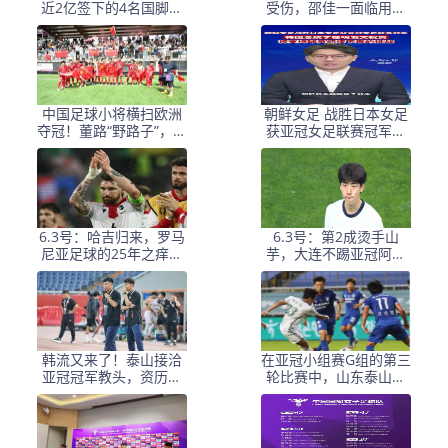
近2亿签下的4名国脚新
受伤，邵佳一面临用人
援，今夏均无缘世界杯
荒，武磊也难出场
中国足球小将横扫欧洲
朝鲜女足 战胜日本女足
夺冠！董路“野路子”，撕
获亚冠女足联赛冠军李
开了谁的遮羞布？
在明 发文祝贺
6.3号：哈吉归来，罗马
6.3号：第2成烫手山
尼亚足球的25年之痒能
芋，大连不踢亚冠阿奇
解么？
+马莱莱没必要换练好新
星更重要
韩流又来了！泰山接洽
在亚冠小组赛G组的第三
亚冠冠军教头，资历与
轮比赛中，山东泰山客
名气全面压过徐正源
场挑战韩国球队仁