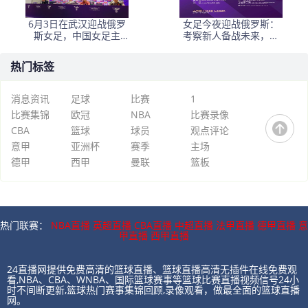
6月3日在武汉迎战俄罗
女足今夜迎战俄罗斯：
斯女足，中国女足主
考察新人备战未来，古
帅：“这是很好的挑战!”
雅沙退役展玫瑰情怀
热门标签
消息资讯
足球
比赛
1
比赛集锦
欧冠
NBA
比赛录像
CBA
篮球
球员
观点评论
意甲
亚洲杯
赛季
主场
德甲
西甲
曼联
篮板
热门联赛：
NBA直播
英超直播
CBA直播
中超直播
法甲直播
德甲直播
意
甲直播
西甲直播
24直播网提供免费高清的篮球直播、篮球直播高清无插件在线免费观
看,NBA、CBA、WNBA、国际篮球赛事等篮球比赛直播视频信号24小
时不间断更新,篮球热门赛事集锦回顾,录像观看，做最全面的篮球直播
网。