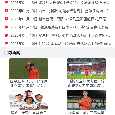
2026年01月13日 爆冷！大巴黎0-1巴黎FC止步法国杯32强 登贝莱失单刀埃梅里中框
2026年01月13日 西甲-马科斯·阿隆索点射制胜 塞尔塔客场1-0塞维利亚
2026年01月12日 新年首冠！巴萨3-2皇马卫冕西超杯 拉菲尼亚双响维尼修斯一条龙
2026年01月12日 6轮连胜终结！国米2-2那不勒斯 麦克托米奈双响恰20点射孔蒂染红
2026年01月10日 足总杯-奥多伊双响 点球大战诺丁汉森林6-7雷克瑟姆
2026年01月10日 沙特联-本泽马半场戴帽 吉达联合4-0拉斯永恒
足球新闻
国足退3补1，少了“东南
淄博队主帅侯志强：城
亚克星”，朱鹏宇给张玉
市联赛助力中国足球“基
宁当替补 防线不稳
础建设”｜专访
尴尬且无奈！皇马去年
坏消息！国足三名悍将