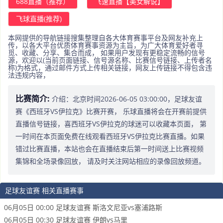
688直播（推荐）
飞速直播【美女解说】
飞球直播(推荐)
本网提供的导航链接搜集整理自各大体育赛事平台及网友补充上
传，以各大平台优质体育赛事资源为主旨，为广大体育爱好者寻
觅、收藏、分享、集合而成， 如果用户发现有更稳定流畅的信号
源，欢迎以(当前页面链接、信号源名称、比赛信号链接、上传者名
称)为格式，通过邮件方式上传相关链接，网友上传链接不得包含违
法违规内容，
比赛简介:
介绍：北京时间2026-06-05 03:00:00，足球友谊
赛《西班牙VS伊拉克》比赛开赛， 乐球直播将会在开赛前提供
直播信号链接，喜西班牙VS伊拉克的球迷可以收藏本页面， 第
一时间在本页面免费在线观看西班牙VS伊拉克比赛直播。如果
错过比赛直播，本站也会在直播结束后第一时间送上比赛视频
集锦和全场录像回放， 请及时关注网站相应的录像回放频道。
足球友谊赛 相关直播赛事
06月05日 00:00 足球友谊赛 斯洛文尼亚vs塞浦路斯
06月05日 00:30 足球友谊赛 伊朗vs马里