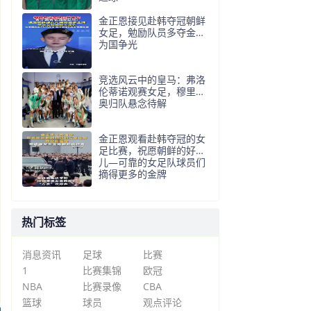
金正恩接见赴韩夺冠朝鲜
女足，勉励队员多夺金牌
为国争光
竞选风云中的皇马：弗洛
伦蒂诺观赛女足，穆里尼
奥归队悬念待解
金正恩观看赴韩夺冠的女
足比赛，祝愿朝鲜的好女
儿—可靠的女足队球员们
摘得更多的金牌
热门标签
消息资讯
足球
比赛
1
比赛集锦
欧冠
NBA
比赛录像
CBA
篮球
球员
观点评论