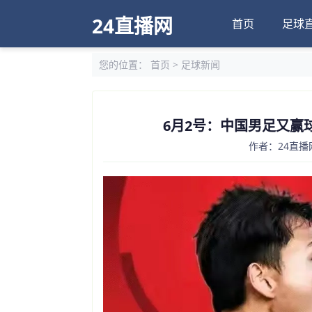
24直播网
首页
足球
您的位置：
首页
>
足球新闻
6月2号：中国男足又赢
作者：24直播网