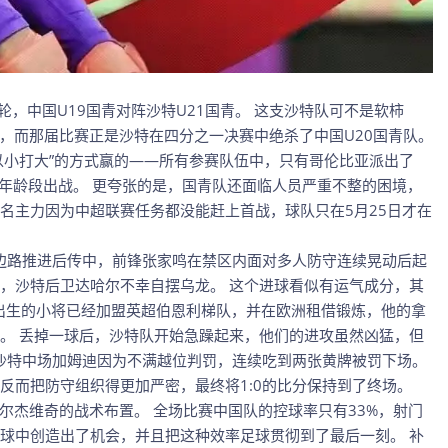
轮，中国U19国青对阵沙特U21国青。 这支沙特队可不是软柿
底，而那届比赛正是沙特在四分之一决赛中绝杀了中国U20国青队。
以小打大”的方式赢的——所有参赛队伍中，只有哥伦比亚派出了
1年龄段出战。 更夸张的是，国青队还面临人员严重不整的困境，
名主力因为中超联赛任务都没能赶上首战，球队只在5月25日才在
右边路推进后传中，前锋张家鸣在禁区内面对多人防守连续晃动后起
，沙特后卫达哈尔不幸自摆乌龙。 这个进球看似有运气成分，其
年出生的小将已经加盟英超伯恩利梯队，并在欧洲租借锻炼，他的拿
。 丢掉一球后，沙特队开始急躁起来，他们的进攻虽然凶猛，但
，沙特中场加姆迪因为不满越位判罚，连续吃到两张黄牌被罚下场。
反而把防守组织得更加严密，最终将1:0的比分保持到了终场。
尔杰维奇的战术布置。 全场比赛中国队的控球率只有33%，射门
球中创造出了机会，并且把这种效率足球贯彻到了最后一刻。 补