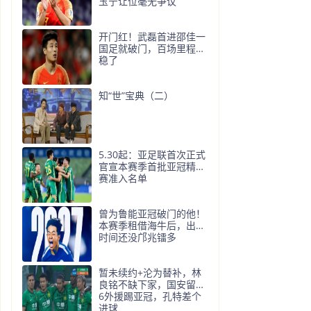
玉宁让位毫无争议
开门红！武磊首进邵佳一
国足就破门，百场里程碑
稳了
知“世”宝典（二）
5.30起：亚足联首次正式
官宣本赛季首批亚冠精英
赛准入名单
曾为鲁能亚冠破门的他！
本赛季租借海牛后，出场
时间还没邝兆镭多
暂未续约+沦为替补，林
良铭不缺下家，国安留第
6外援踢亚冠，孔特差个
进球