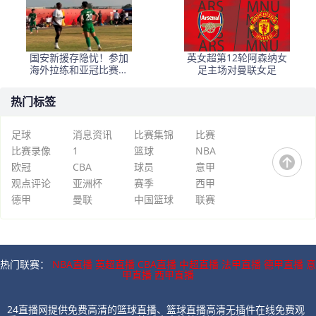
国安新援存隐忧！参加
英女超第12轮阿森纳女
海外拉练和亚冠比赛有
足主场对曼联女足
困难，曾在机场被带走
热门标签
足球
消息资讯
比赛集锦
比赛
比赛录像
1
篮球
NBA
欧冠
CBA
球员
意甲
观点评论
亚洲杯
赛季
西甲
德甲
曼联
中国篮球
联赛
热门联赛：
NBA直播
英超直播
CBA直播
中超直播
法甲直播
德甲直播
意
甲直播
西甲直播
24直播网提供免费高清的篮球直播、篮球直播高清无插件在线免费观