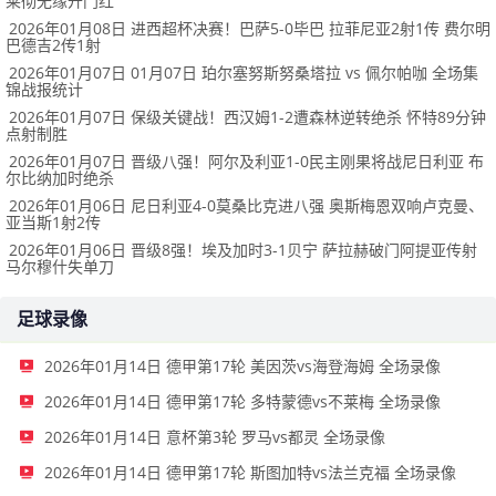
莱彻无缘开门红
2026年01月08日 进西超杯决赛！巴萨5-0毕巴 拉菲尼亚2射1传 费尔明
巴德吉2传1射
2026年01月07日 01月07日 珀尔塞努斯努桑塔拉 vs 佩尔帕咖 全场集
锦战报统计
2026年01月07日 保级关键战！西汉姆1-2遭森林逆转绝杀 怀特89分钟
点射制胜
2026年01月07日 晋级八强！阿尔及利亚1-0民主刚果将战尼日利亚 布
尔比纳加时绝杀
2026年01月06日 尼日利亚4-0莫桑比克进八强 奥斯梅恩双响卢克曼、
亚当斯1射2传
2026年01月06日 晋级8强！埃及加时3-1贝宁 萨拉赫破门阿提亚传射
马尔穆什失单刀
足球录像
2026年01月14日 德甲第17轮 美因茨vs海登海姆 全场录像
2026年01月14日 德甲第17轮 多特蒙德vs不莱梅 全场录像
2026年01月14日 意杯第3轮 罗马vs都灵 全场录像
2026年01月14日 德甲第17轮 斯图加特vs法兰克福 全场录像