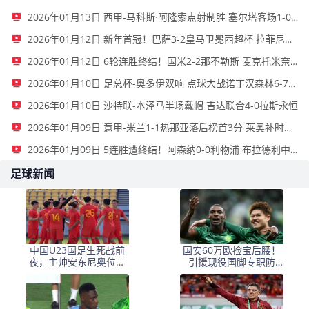
2026年01月13日 西甲-马科斯·阿隆索点射制胜 塞尔塔客场1-0塞维利亚
2026年01月12日 新年首冠！巴萨3-2皇马卫冕西超杯 拉菲尼亚双响维尼修斯一条龙
2026年01月12日 6轮连胜终结！国米2-2那不勒斯 麦克托米奈双响恰20点射孔蒂染红
2026年01月10日 足总杯-奥多伊双响 点球大战诺丁汉森林6-7雷克瑟姆
2026年01月10日 沙特联-本泽马半场戴帽 吉达联合4-0拉斯永恒
2026年01月09日 意甲-米兰1-1热那亚落后榜首3分 莱奥补时绝平普利西奇进球被吹
2026年01月09日 5连胜遭终结！阿森纳0-0利物浦 布拉德利中框+伤退因卡皮耶伤退
足球新闻
中国U23国足生死战前
国安60万欧捡宝后腰！
夜，主帅安东尼奥位置
引援现役国脚专职防
悬疑，三名悍将火线归
守，最近就将入队
队