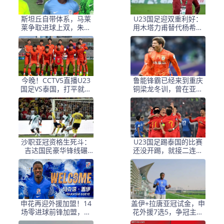
斯坦丘自带体系，马莱
U23国足迎双重利好：
莱争取进球上双，朱鹏
用木塔力甫替代杨希，
宇竞争主力，大连变国
蒯纪闻首发，拿下泰国
脚基地
直接小组出线
今晚！CCTV5直播U23
鲁能锋霸已经来到重庆
国足VS泰国，打平就出
铜梁龙冬训，曾在亚冠
线的世界性难题又来
进球表现不俗，值得期
了！毛伟杰能否出战
待
沙职亚冠资格生死斗：
U23国足踢泰国的比赛
吉达国民豪华锋线碾
还没开踢，就接二连三
压？布赖代合作客场破
收到喜讯，亚足联确认
局难
申花再迎外援加盟！14
盖伊+拉唐亚冠试金，申
场零进球前锋加盟，阿
花外援7选5，争冠主力
马杜或亚冠后告别球队
框架成型 后腰有隐患