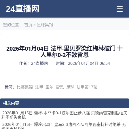
24直播网
☰
您的位置：
首页
>
足球集锦
2026年01月04日 法甲-里贝罗染红梅林破门 十
人里尔0-2不敌雷恩
作者：24直播网 时间：2026年01月04日 06:54
标签：
比赛集锦
法甲
里尔
雷恩
足球
法甲第17轮
相关内容
2026年01月15日 葡杯-本菲卡0-1波尔图止步八强 贝德纳雷克制胜帕夫
利季斯失良机
2026年01月15日 爆冷出局！皇马2-3遭西乙队阿尔瓦塞特补时绝杀 无
缘国王杯8强