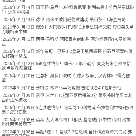
2026年01月14日 国王杯-马竞1-0拉科鲁尼亚 格列兹曼十分角任意球破
门+远射中横梁
2026年01月14日 德甲-阿米里破门威德默建功 美因茨2-1海登海姆
2026年01月13日 爆冷！大巴黎0-1巴黎FC止步法国杯32强 登贝莱失单
刀埃梅里中框
2026年01月13日 西甲-马科斯·阿隆索点射制胜 塞尔塔客场1-0塞维利
亚
2026年01月12日 新年首冠！巴萨3-2皇马卫冕西超杯 拉菲尼亚双响维
尼修斯一条龙
2026年01月12日 6轮连胜终结！国米2-2那不勒斯 麦克托米奈双响恰
20点射孔蒂染红
2026年01月10日 足总杯-奥多伊双响 点球大战诺丁汉森林6-7雷克瑟
姆
2026年01月10日 沙特联-本泽马半场戴帽 吉达联合4-0拉斯永恒
2026年01月09日 意甲-米兰1-1热那亚落后榜首3分 莱奥补时绝平普利
西奇进球被吹
2026年01月09日 5连胜遭终结！阿森纳0-0利物浦 布拉德利中框+伤退
因卡皮耶伤退
2026年01月08日 英超-九人埃弗顿1-1狼队 基恩破门+中柱+染红格拉
利什两黄被罚下
2026年01月08日 英超3连平！曼联2-2伯恩利 舍什科双响海文乌龙 弗