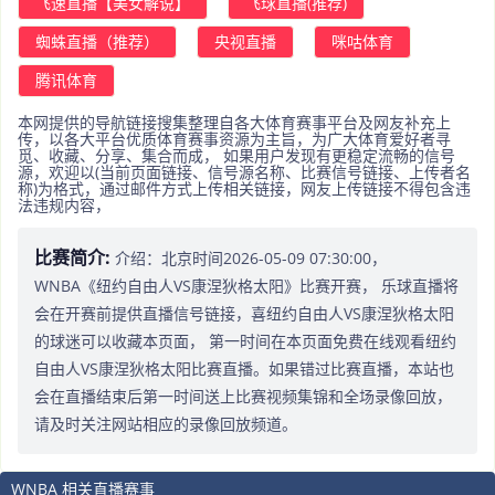
飞速直播【美女解说】
飞球直播(推荐)
蜘蛛直播（推荐）
央视直播
咪咕体育
腾讯体育
本网提供的导航链接搜集整理自各大体育赛事平台及网友补充上
传，以各大平台优质体育赛事资源为主旨，为广大体育爱好者寻
觅、收藏、分享、集合而成， 如果用户发现有更稳定流畅的信号
源，欢迎以(当前页面链接、信号源名称、比赛信号链接、上传者名
称)为格式，通过邮件方式上传相关链接，网友上传链接不得包含违
法违规内容，
比赛简介:
介绍：北京时间2026-05-09 07:30:00，
WNBA《纽约自由人VS康涅狄格太阳》比赛开赛， 乐球直播将
会在开赛前提供直播信号链接，喜纽约自由人VS康涅狄格太阳
的球迷可以收藏本页面， 第一时间在本页面免费在线观看纽约
自由人VS康涅狄格太阳比赛直播。如果错过比赛直播，本站也
会在直播结束后第一时间送上比赛视频集锦和全场录像回放，
请及时关注网站相应的录像回放频道。
WNBA 相关直播赛事