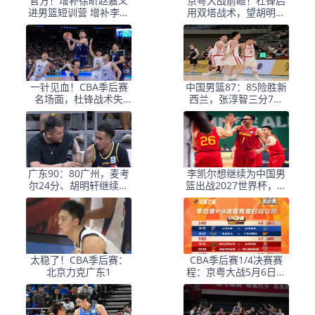
官方！增补徐昕赵嘉义
京粤大战前瞻！杜锋启
进男篮短训营 增补李雨
用双塔战术，望胡明轩
汧进女篮集训队
爆发，三分球是关键
一针见血！CBA季后赛
中国男篮87：85险胜新
名场面，杜锋战术失
西兰，张淳智三分7中
灵，0
5、陈昱休14分10助
攻！
广东90：80广州，麦考
李凯尔想继续为中国男
尔24分、胡明轩继续火
篮出战2027世界杯，但
爆、张皓嘉负责犯规！
他已经退出中国国籍！
太稳了！CBA季后赛：
CBA季后赛1/4决赛赛
北京力克广东1
程：京粤大战5月6日率
先打响