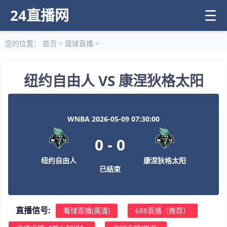
24直播网
☰
您的位置：
首页
>
篮球直播
>
纽约自由人 VS 康涅狄格太阳
WNBA 2026-05-09 07:30:00
0
-
0
纽约自由人
康涅狄格太阳
已结束
直播信号:
看球直播(高清)
688直播（推荐）