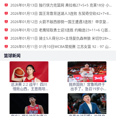
2026年01月13日 独行侠力克篮网 弗拉格27+5+5 克莱18分 小波特28+9
2026年01月13日 国王背靠背送湖人3连败 东契奇空砍42+7+8+4断 威少22+5+7
2026年01月12日 火箭不敌西部倒一国王遭遇3连败！申京复出19+9 阿门31+13+6
2026年01月12日 老鹰轻取勇士迎3连胜 约翰逊23+11+6 CJ首秀12分 库里31+5
2026年01月11日 骑士5人得分20+主场复仇森林狼 米切尔28+8 爱德华兹25+5
2026年01月11日 01月10日WCBA常规赛 江苏女篮 92 - 97 山东女篮 全场集锦
篮球新闻
总决赛 2:2 战平！四川
抛弃固执！宫鲁鸣终于
惜败山西，王思雨坦
出手了，急召19岁小
言：我们输给了自己
将，填补中国女篮空缺