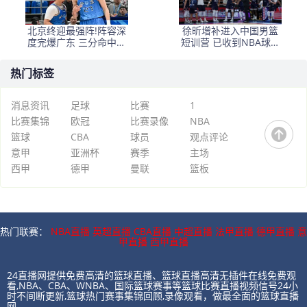
北京终迎最强阵!阵容深
徐昕增补进入中国男篮
度完爆广东 三分命中率
短训营 已收到NBA球队
超5成
邀请
热门标签
消息资讯
足球
比赛
1
比赛集锦
欧冠
比赛录像
NBA
篮球
CBA
球员
观点评论
意甲
亚洲杯
赛季
主场
西甲
德甲
曼联
篮板
热门联赛：
NBA直播
英超直播
CBA直播
中超直播
法甲直播
德甲直播
意
甲直播
西甲直播
24直播网提供免费高清的篮球直播、篮球直播高清无插件在线免费观
看,NBA、CBA、WNBA、国际篮球赛事等篮球比赛直播视频信号24小
时不间断更新,篮球热门赛事集锦回顾,录像观看，做最全面的篮球直播
网。