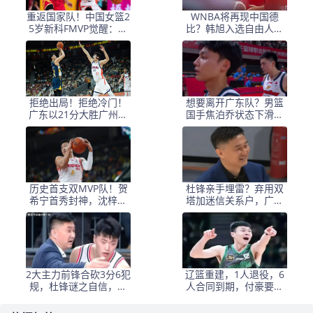
重返国家队！中国女篮2
WNBA将再现中国德
5岁新科FMVP觉醒：总
比？韩旭入选自由人名
决赛力压王思雨
单，李月汝加盟飞翼队
拒绝出局！拒绝冷门！
想要离开广东队？男篮
广东以21分大胜广州，
国手焦泊乔状态下滑，
胡明轩21+6终显身手
或将被朱芳雨交易！
历史首支双MVP队！贺
杜锋亲手埋雷？弃用双
希宁首秀封神，沈梓捷
塔加迷信关系户，广东
后悔吗
队被三分雨打懵
2大主力前锋合砍3分6犯
辽篮重建，1人退役，6
规，杜锋谜之自信，赛
人合同到期，付豪要顶
后发声，又开始甩锅
薪，赵继伟取消认证