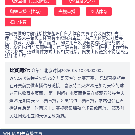
飞速直播【美女解说】
飞球直播(推荐)
蜘蛛直播（推荐）
央视直播
咪咕体育
腾讯体育
本网提供的导航链接搜集整理自各大体育赛事平台及网友补充上
传，以各大平台优质体育赛事资源为主旨，为广大体育爱好者寻
觅、收藏、分享、集合而成， 如果用户发现有更稳定流畅的信号
源，欢迎以(当前页面链接、信号源名称、比赛信号链接、上传者名
称)为格式，通过邮件方式上传相关链接，网友上传链接不得包含违
法违规内容，
比赛简介:
介绍：北京时间2026-05-10 09:00:00，
WNBA《波特兰火焰VS芝加哥天空》比赛开赛， 乐球直播将会
在开赛前提供直播信号链接，喜波特兰火焰VS芝加哥天空的球
迷可以收藏本页面， 第一时间在本页面免费在线观看波特兰火
焰VS芝加哥天空比赛直播。如果错过比赛直播，本站也会在直
播结束后第一时间送上比赛视频集锦和全场录像回放， 请及时
关注网站相应的录像回放频道。
WNBA 相关直播赛事