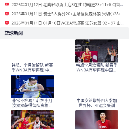
2026年01月12日 老鹰轻取勇士迎3连胜 约翰逊23+11+6 CJ首秀12分 库里31+5
2026年01月11日 骑士5人得分20+主场复仇森林狼 米切尔28+8 爱德华兹25+5
2026年01月11日 01月10日WCBA常规赛 江苏女篮 92 - 97 山东女篮 全场集锦
篮球新闻
韩旭、李月汝留队 新赛
韩旭李月汝留队 新赛季
季WNBA有望再现“中国
WNBA有望再现中国德
德比”
比
非常不容易！韩旭李月
中国女篮增补四人参加
汝双双获得留队资格，
世界杯、亚运会集训
李梦国家队之路或有变