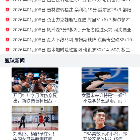
2026年01月08日 吉林逆转福建 栾利程19分 威尔逊23+9 邹阳16+13
2026年01月08日 勇士力克雄鹿拒连败 库里31+6+7 梅尔顿22分 字母哥34+10+5
2026年01月08日 杨瀚森3分3板2助 开拓者险胜火箭 阿夫迪亚41分&伊森绝杀超时
2026年01月08日 湖人不敌马刺 詹姆斯缺阵 东契奇空砍38+10+10 文班16+14
2026年01月08日 魔术加时险胜篮网 班凯罗30+14+6&打板三分绝杀 波特34分
篮球新闻
开门红！李月汝伤愈复
女蓝未来谁将是“一姐”？
出，新联赛替补出战，
不是李梦王思雨，而是
助力球队斩获两连胜
全运会拿冠军的她
刘禹彤、杨舒予在列！
CBA票数不如小将，郭
中国女篮最新训练画面
艾伦这是咋啦？伤病成