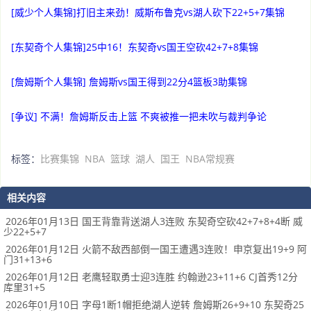
[威少个人集锦]打旧主来劲！威斯布鲁克vs湖人砍下22+5+7集锦
[东契奇个人集锦]25中16！东契奇vs国王空砍42+7+8集锦
[詹姆斯个人集锦] 詹姆斯vs国王得到22分4篮板3助集锦
[争议] 不满！詹姆斯反击上篮 不爽被推一把未吹与裁判争论
标签：
比赛集锦
NBA
篮球
湖人
国王
NBA常规赛
相关内容
2026年01月13日 国王背靠背送湖人3连败 东契奇空砍42+7+8+4断 威
少22+5+7
2026年01月12日 火箭不敌西部倒一国王遭遇3连败！申京复出19+9 阿
门31+13+6
2026年01月12日 老鹰轻取勇士迎3连胜 约翰逊23+11+6 CJ首秀12分
库里31+5
2026年01月10日 字母1断1帽拒绝湖人逆转 詹姆斯26+9+10 东契奇25