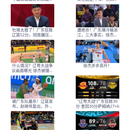
出炉，宫鲁鸣接受采访
“罪魁祸首”？
杜锋太狠了！广东狂胜
遭绝杀！广东爆冷输浙
辽篮52分，彻底碾压对
江，三大事实，徐杰大
手现在和未来
心脏，胡明轩回不来了
什么情况？辽粤大战争
徐杰步步高升！
议画面曝光 徐杰被撞倒
技术台人员竟鼓掌
被广东队屠杀！辽篮宣
“辽粤大战”广东狂胜30
布，赵继伟复出，外援
分 奎因30分萨姆纳27+6
成色太差，杨鸣认输了