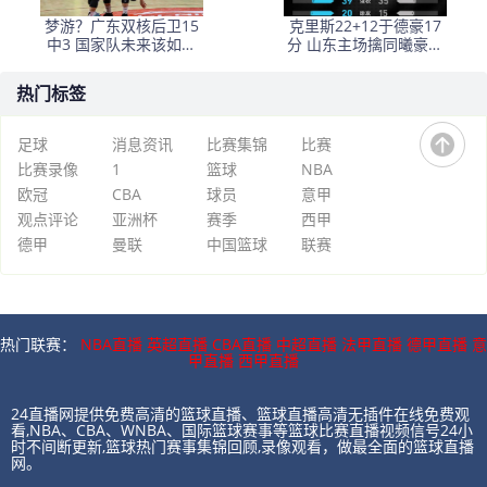
梦游？广东双核后卫15
克里斯22+12于德豪17
中3 国家队未来该如何
分 山东主场擒同曦豪取
选择
6连胜
热门标签
足球
消息资讯
比赛集锦
比赛
比赛录像
1
篮球
NBA
欧冠
CBA
球员
意甲
观点评论
亚洲杯
赛季
西甲
德甲
曼联
中国篮球
联赛
热门联赛：
NBA直播
英超直播
CBA直播
中超直播
法甲直播
德甲直播
意
甲直播
西甲直播
24直播网提供免费高清的篮球直播、篮球直播高清无插件在线免费观
看,NBA、CBA、WNBA、国际篮球赛事等篮球比赛直播视频信号24小
时不间断更新,篮球热门赛事集锦回顾,录像观看，做最全面的篮球直播
网。