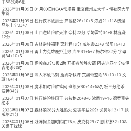
中8&致命6犯
2026年01月09日 01月09日NCAA常规赛 俄亥俄州立大学 - 俄勒冈大学
集锦
2026年01月09日 独行侠不敌爵士 弗拉格26+10+8 浓眉21+11&伤退
马尔卡宁33+7
2026年01月08日 山西逆转险胜天津 奈特22分 哈姆雷特34+8 林庭谦
12分
2026年01月08日 吉林逆转福建 栾利程19分 威尔逊23+9 邹阳16+13
2026年01月08日 勇士力克雄鹿拒连败 库里31+6+7 梅尔顿22分 字母
哥34+10+5
2026年01月08日 杨瀚森3分3板2助 开拓者险胜火箭 阿夫迪亚41分&伊
森绝杀超时
2026年01月08日 湖人不敌马刺 詹姆斯缺阵 东契奇空砍38+10+10 文
班16+14
2026年01月08日 魔术加时险胜篮网 班凯罗30+14+6&打板三分绝杀
波特34分
2026年01月07日 独行侠险胜国王 弗拉格20+8+6 浓眉19+16 德罗赞失
绝杀
2026年01月07日 森林狼28分大胜热火 爱德华兹26分 戈贝尔13+17 鲍
威尔21分
2026年01月06日 残阵掘金加时险胜76人 皮克特29+7 恩比德32+10&
关键干扰球