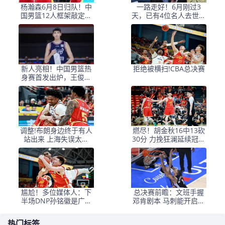
杨瀚森6月8日归队！中
一路走好！6月刚过3
国男篮12人框架敲定，
天，已有4位名人去世，
锋线王牌竟是他？
姚明等人发文悼念
新人亮相！中国男篮热
拒绝被横扫!CBA总决赛
身赛首发出炉，王俊杰
领衔+徐昕坐镇禁区
调整!布朗身边终于有人
燃尽！胡金秋16中13砍
站出来 上海失误太多
30分 力挽狂澜延续冠军
+犯规困扰
悬念
尴尬！多位媒体人：下
总决赛前瞻：文班手握
半场DNP孙铭徽是广厦
邓肯剧本 马刺能开启新
最正确选择
时代吗？
热门标签