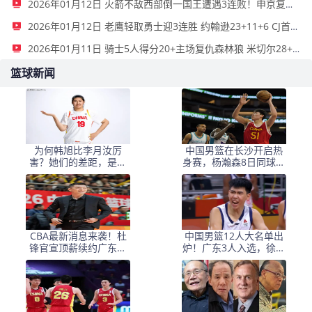
2026年01月12日 火箭不敌西部倒一国王遭遇3连败！申京复出19+9 阿门31+13+6
2026年01月12日 老鹰轻取勇士迎3连胜 约翰逊23+11+6 CJ首秀12分 库里31+5
2026年01月11日 骑士5人得分20+主场复仇森林狼 米切尔28+8 爱德华兹25+5
篮球新闻
为何韩旭比李月汝厉
中国男篮在长沙开启热
害？她们的差距，是张
身赛，杨瀚森8日同球队
子宇选秀顺位暴跌的原
会合
因
CBA最新消息来袭！杜
中国男篮12人大名单出
锋官宣顶薪续约广东男
炉！广东3人入选，徐昕
篮，杨鸣婉拒执教北控
国家队首秀，胡明轩轮
休