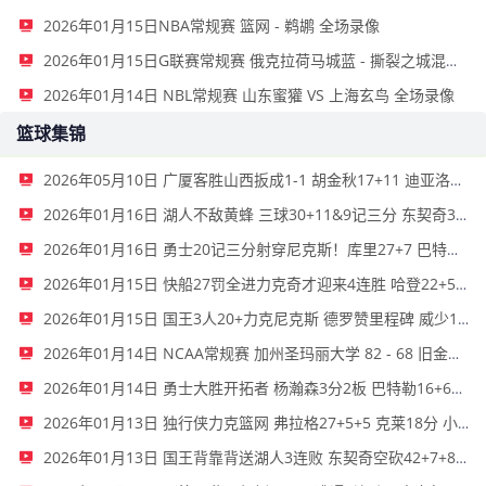
2026年01月15日NBA常规赛 篮网 - 鹈鹕 全场录像
2026年01月15日G联赛常规赛 俄克拉荷马城蓝 - 撕裂之城混音 全场录像
2026年01月14日 NBL常规赛 山东蜜獾 VS 上海玄鸟 全场录像
篮球集锦
2026年05月10日 广厦客胜山西扳成1-1 胡金秋17+11 迪亚洛关键上篮不中
2026年01月16日 湖人不敌黄蜂 三球30+11&9记三分 东契奇39分 詹姆斯29+9+6
2026年01月16日 勇士20记三分射穿尼克斯！库里27+7 巴特勒32+8 穆迪三分9中7
2026年01月15日 快船27罚全进力克奇才迎来4连胜 哈登22+5+8 伦纳德33分4断
2026年01月15日 国王3人20+力克尼克斯 德罗赞里程碑 威少11助 布伦森伤退
2026年01月14日 NCAA常规赛 加州圣玛丽大学 82 - 68 旧金山大学 全场集锦
2026年01月14日 勇士大胜开拓者 杨瀚森3分2板 巴特勒16+6+5 库里9中2送11助
2026年01月13日 独行侠力克篮网 弗拉格27+5+5 克莱18分 小波特28+9
2026年01月13日 国王背靠背送湖人3连败 东契奇空砍42+7+8+4断 威少22+5+7