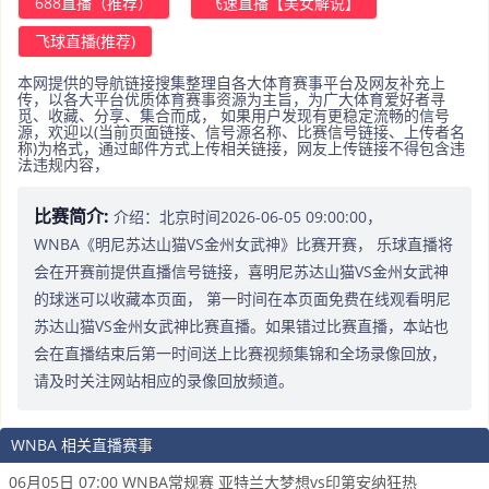
688直播（推荐）
飞速直播【美女解说】
飞球直播(推荐)
本网提供的导航链接搜集整理自各大体育赛事平台及网友补充上
传，以各大平台优质体育赛事资源为主旨，为广大体育爱好者寻
觅、收藏、分享、集合而成， 如果用户发现有更稳定流畅的信号
源，欢迎以(当前页面链接、信号源名称、比赛信号链接、上传者名
称)为格式，通过邮件方式上传相关链接，网友上传链接不得包含违
法违规内容，
比赛简介:
介绍：北京时间2026-06-05 09:00:00，
WNBA《明尼苏达山猫VS金州女武神》比赛开赛， 乐球直播将
会在开赛前提供直播信号链接，喜明尼苏达山猫VS金州女武神
的球迷可以收藏本页面， 第一时间在本页面免费在线观看明尼
苏达山猫VS金州女武神比赛直播。如果错过比赛直播，本站也
会在直播结束后第一时间送上比赛视频集锦和全场录像回放，
请及时关注网站相应的录像回放频道。
WNBA 相关直播赛事
06月05日 07:00 WNBA常规赛 亚特兰大梦想vs印第安纳狂热