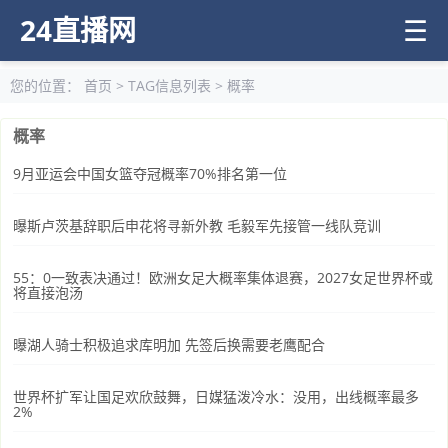
24直播网
☰
您的位置：
首页
> TAG信息列表 > 概率
概率
9月亚运会中国女篮夺冠概率70%排名第一位
曝斯卢茨基辞职后申花将寻新外教 毛毅军先接管一线队竞训
55：0一致表决通过！欧洲女足大概率集体退赛，2027女足世界杯或
将直接泡汤
曝湖人骑士积极追求库明加 先签后换需要老鹰配合
世界杯扩军让国足欢欣鼓舞，日媒猛泼冷水：没用，出线概率最多
2%