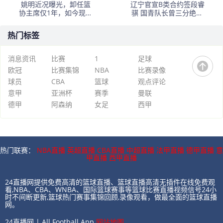
姚明近况曝光，卸任篮
辽宁官宣B类合约签段睿
协主席仅1年，如今现状
骐 国青队长曾三分绝杀
再次印证易建联的话
日本
热门标签
消息资讯
比赛
1
足球
欧冠
比赛集锦
NBA
比赛录像
球员
CBA
篮球
观点评论
意甲
亚洲杯
赛季
曼联
德甲
阿森纳
女足
西甲
热门联赛：
NBA直播
英超直播
CBA直播
中超直播
法甲直播
德甲直播
意
甲直播
西甲直播
24直播网提供免费高清的篮球直播、篮球直播高清无插件在线免费观
看,NBA、CBA、WNBA、国际篮球赛事等篮球比赛直播视频信号24小
时不间断更新,篮球热门赛事集锦回顾,录像观看，做最全面的篮球直播
网。
24直播网 | All Football App
网站地图