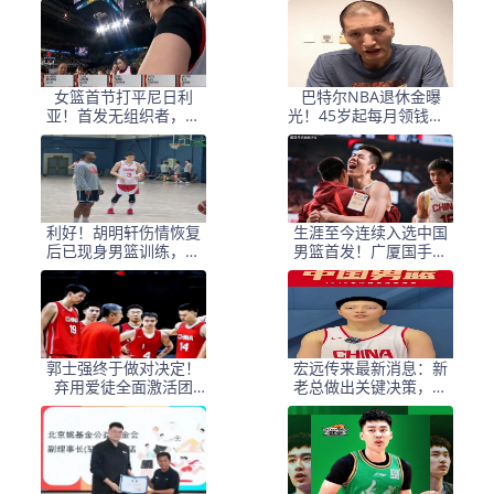
女篮
女篮首节打平尼日利
巴特尔NBA退休金曝
亚！首发无组织者，王
光！45岁起每月领钱，6
思雨完美兼容张子宇！
2岁后数字惊人真羡慕
利好！胡明轩伤情恢复
生涯至今连续入选中国
后已现身男篮训练，补
男篮首发！广厦国手前
强后场实力！
锋合同到期未获顶薪续
约引热议
郭士强终于做对决定！
宏远传来最新消息：新
弃用爱徒全面激活团
老总做出关键决策，周
队，中国男篮大胜喀麦
鹏敲定600万合同，胡明
隆
轩这下被迫营业