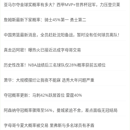
亚马尔夺金球奖概率有多大？西甲MVP+世界杯冠军，力压登贝莱
詹姆斯最新下家概率：骑士45%第一 勇士第二
中国男篮最新消息，全员赶赴沈阳备战，暂时没有任何球员离队！
真去迈阿密！曝热火已接近达成字母哥交易
历史性改革！NBA战绩后三名球队仅28%概率获前五顺位
萧华：大规模摆烂让我夜不能寐 选秀大年问题严重
夺冠概率更新：马刺42%跃居首位 雷霆40%
阿森纳夺冠概率骤降至56%，曼城紧追不舍，差点面临无冠结局
字母哥今夏大概率被交易 里弗斯与多名球员有矛盾