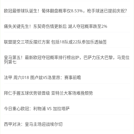
欧冠最惨球队诞生！葡体翻盘概率仅8.53%，枪手球迷已提前庆祝？
痛失关键先生！东契奇伤情更新后 湖人夺冠概率跌至2%
联盟提交三项反摆烂方案 包括18队或22队参加乐透抽签
皇马第五！最新欧冠夺冠概率排行榜出炉，巴萨力压大巴黎，马竞位
列第七
法甲 周六018 图卢兹VS洛里昂：赛事前瞻
拜仁手握五球优势锁晋级 亚特兰大客场难挽颓势
今日重心欧冠：利物浦 VS 加拉塔萨
西甲对决：皇马主场迎战埃尔切