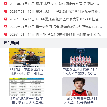
2026年01月15日 葡杯-本菲卡0-1波尔图止步八强 贝德纳雷克制胜帕夫利季斯失良机
2026年01月15日 爆冷出局！皇马2-3遭西乙队阿尔瓦塞特补时绝杀 无缘国王杯8强
2026年01月14日 NCAA常规赛 加州圣玛丽大学 82 - 68 旧金山大学 全场集锦
2026年01月14日 勇士大胜开拓者 杨瀚森3分2板 巴特勒16+6+5 库里9中2送11助
2026年01月14日 国王杯-马竞1-0拉科鲁尼亚 格列兹曼十分角任意球破门+远射中横梁
热门新闻
8月7日，中国女篮对尼
中国女篮热身赛来了！1
日利亚热身赛，邓玉婷
4人大名单出炉，CCTV5
首秀预计得7
领衔三平台免费直播
8名WNBA状元坐镇 美
中国女篮热身赛首场14
国女篮12人大名单出
人名单：队长杨舒予回
炉，银河战舰首战中国
归 张子宇坐镇内线