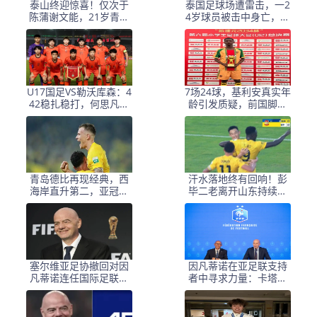
泰山终迎惊喜！仅次于
泰国足球场遭雷击，一2
陈蒲谢文能，21岁青妖
4岁球员被击中身亡，身
崛起，未来国足新锋
边多人倒地，至少9人受
线！
伤，警方介入调查
U17国足VS勒沃库森：4
7场24球，基利安真实年
42稳扎稳打，何思凡邝
龄引发质疑，前国脚毛
兆镭领衔，赵松源冲锋
剑卿称造假很正常
青岛德比再现经典，西
汗水落地终有回响！彭
海岸直升第二，亚冠梦
毕二老离开山东持续高
想近在咫尺
光，支持郑智以教练身
份征战亚冠
塞尔维亚足协撤回对因
因凡蒂诺在亚足联支持
凡蒂诺连任国际足联主
者中寻求力量：卡塔尔
席的支持
与阿联酋的立场引发关
注