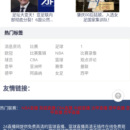
足坛大变天！亚足联内
肇庆00后姑娘，入选女
部彻底分裂！6国公然倒
足国家集训队！
戈，力挺因凡蒂诺连任
热门标签
消息资讯
比赛
足球
1
欧冠
比赛集锦
NBA
比赛录像
球员
CBA
篮球
观点评论
意甲
亚洲杯
赛季
曼联
德甲
阿森纳
女足
西甲
友情链接：
热门联赛：
NBA直播
英超直播
CBA直播
中超直播
法甲直播
德甲直播
意
甲直播
西甲直播
24直播网提供免费高清的篮球直播、篮球直播高清无插件在线免费观