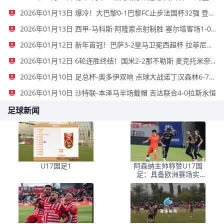
2026年01月13日 爆冷！大巴黎0-1巴黎FC止步法国杯32强 登贝莱失单刀埃梅里中框
2026年01月13日 西甲-马科斯·阿隆索点射制胜 塞尔塔客场1-0塞维利亚
2026年01月12日 新年首冠！巴萨3-2皇马卫冕西超杯 拉菲尼亚双响维尼修斯一条龙
2026年01月12日 6轮连胜终结！国米2-2那不勒斯 麦克托米奈双响恰20点射孔蒂染红
2026年01月10日 足总杯-奥多伊双响 点球大战诺丁汉森林6-7雷克瑟姆
2026年01月10日 沙特联-本泽马半场戴帽 吉达联合4-0拉斯永恒
足球新闻
U17国足1
阿森纳主帅称赞U17国
足：具备欧洲赛场实
力，两位球员特别突出