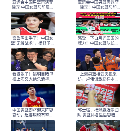
亚运会中国男篮再遇菲
亚运会中国男篮再遇菲
律宾 中国女篮与印尼、
律宾！中国女篮与印
泰国同组
尼、泰国同组
宫鲁鸣出手了！中国女
感受一下白月光回国的
篮“无解战术”，杨舒予憋
威力！中国女篮队长杨
笑，对手早已绝望
舒予好帅！#杨舒予##
中国女篮##百度一夏燃
动赛场#
看紧张了！姚明目睹母
上海男篮接受央视采
校上海交大绝杀清华难
访，卢伟谈激励样本，
掩兴奋与张伟丽击掌庆
张镇麟谈成长，李弘权
祝
谈拼搏，王哲林谈职业
生涯圆满！
中国男篮即将迎来阵容
郭士强：杨瀚森近期归
变动，赵睿周琦有望重
队 男篮排名靠后容错率
返队伍，郭士强压力大
很小