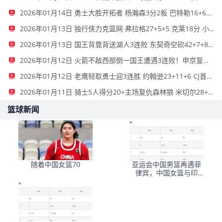
2026年01月14日 勇士大胜开拓者 杨瀚森3分2板 巴特勒16+6+5 库里9中2送11助
2026年01月13日 独行侠力克篮网 弗拉格27+5+5 克莱18分 小波特28+9
2026年01月13日 国王背靠背送湖人3连败 东契奇空砍42+7+8+4断 威少22+5+7
2026年01月12日 火箭不敌西部倒一国王遭遇3连败！申京复出19+9 阿门31+13+6
2026年01月12日 老鹰轻取勇士迎3连胜 约翰逊23+11+6 CJ首秀12分 库里31+5
2026年01月11日 骑士5人得分20+主场复仇森林狼 米切尔28+8 爱德华兹25+5
篮球新闻
随着中国女篮70
亚运会中国男篮再遇菲
律宾，中国女篮与印
尼、泰国同组